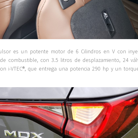
ulsor es un potente motor de 6 Cilindros en V con inye
 de combustible, con 3.5 litros de desplazamiento, 24 vál
on i-VTEC®, que entrega una potencia 290 hp y un torqu