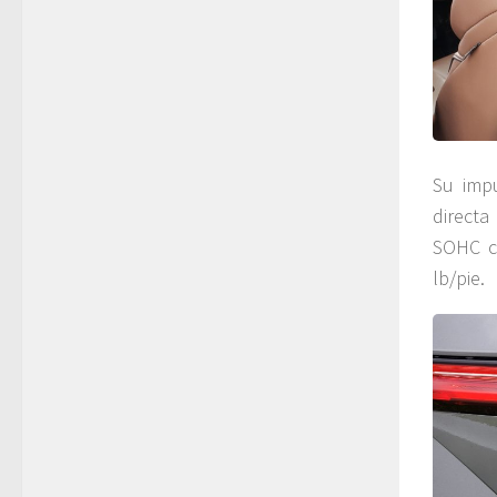
Su imp
directa
SOHC c
lb/pie.