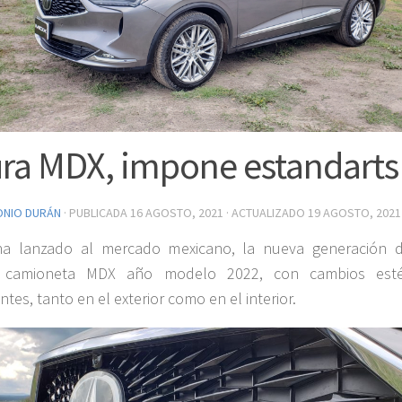
ra MDX, impone estandarts
ONIO DURÁN
· PUBLICADA
16 AGOSTO, 2021
· ACTUALIZADO
19 AGOSTO, 2021
ha lanzado al mercado mexicano, la nueva generación 
a camioneta MDX año modelo 2022, con cambios esté
tes, tanto en el exterior como en el interior.