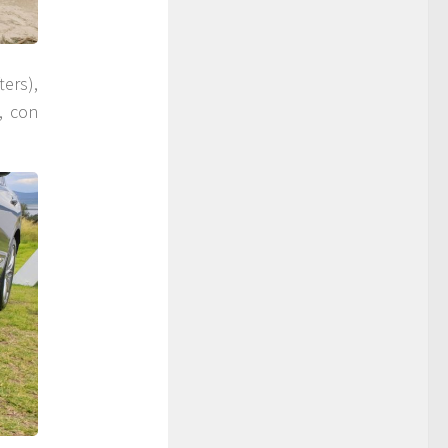
ters),
, con