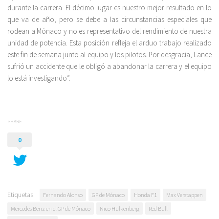
durante la carrera. El décimo lugar es nuestro mejor resultado en lo
que va de año, pero se debe a las circunstancias especiales que
rodean a Mónaco y no es representativo del rendimiento de nuestra
unidad de potencia. Esta posición refleja el arduo trabajo realizado
este fin de semana junto al equipo y los pilotos. Por desgracia, Lance
sufrió un accidente que le obligó a abandonar la carrera y el equipo
lo está investigando”.
SHARE
0
Etiquetas:
Fernando Alonso
GP de Mónaco
Honda F1
Max Verstappen
Mercedes Benz en el GP de Mónaco
Nico Hülkenberg
Red Bull