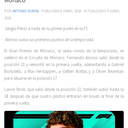
POR
ANTONIO DURÁN
· PUBLICADA
8 JUNIO, 2026
· ACTUALIZADO
9 JUNIO,
2026
-Sergio Pérez a nada de su primer punto en la F1.
-Alonso suma sus primeros puntos de la temporada.
El Gran Premio de Mónaco, la sexta ronda de la temporada, se
celebró en el Circuito de Mónaco. Fernando Alonso salió desde la
posición 21 y remontó en la primera vuelta, adelantando a Gabriel
Bortoleto, a Max Verstappen, a Valtteri Bottas y a Oliver Bearman
para situarse en la posición 17.
Lance Stroll, que salió desde la posición 22, también subió hasta la
18 después de que cuatro pilotos entraran en boxes al final de la
primera vuelta.