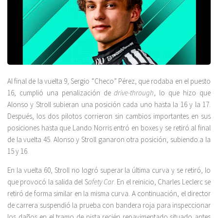
Al final de la vuelta 9, Sergio “Checo” Pérez, que rodaba en el puesto
16, cumplió una penalización de
drive-through
, lo que hizo que
Alonso y Stroll subieran una posición cada uno hasta la 16 y la 17.
Después, los dos pilotos corrieron sin cambios importantes en sus
posiciones hasta que Lando Norris entró en boxes y se retiró al final
de la vuelta 45. Alonso y Stroll ganaron otra posición, subiendo a la
15 y 16.
En la vuelta 60, Stroll no logró superar la última curva y se retiró, lo
que provocó la salida del S
afety Car
. En el reinicio, Charles Leclerc se
retiró de forma similar en la misma curva. A continuación, el director
de carrera suspendió la prueba con bandera roja para inspeccionar
los daños en el tramo de pista recién repavimentado situado antes