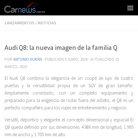
LANZAMIENTOS
/
NOTICIAS
Audi Q8: la nueva imagen de la familia Q
POR
ANTONIO DURÁN
· PUBLICADA
5 JUNIO, 2018
· ACTUALIZADO
15
MARZO, 2019
El Audi Q8 combina la elegancia de un coupé de lujo de cuatro
puertas y la versatilidad propia de un SUV de gran tamaño.
Ampliamente conectado, con un completo equipamiento y
preparado para la exigencia de rodar fuera del asfalto, el Q8 es un
perfecto compañero para los viajes de entretenimiento y negocio.
Versátil, deportivo y elegante: el concepto dimensional y espacial El
Q8 queda definido por sus dimensiones: 4.986 mm de longitud, 1.995
mm de ancho y 1.705 mm de alto.