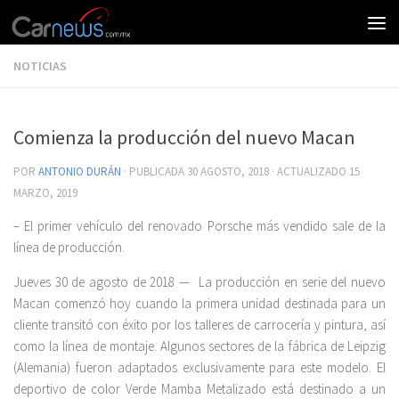
NOTICIAS
Comienza la producción del nuevo Macan
POR
ANTONIO DURÁN
· PUBLICADA
30 AGOSTO, 2018
· ACTUALIZADO
15
MARZO, 2019
– El primer vehículo del renovado Porsche más vendido sale de la
línea de producción.
Jueves 30 de agosto de 2018 —
La producción en serie del nuevo
Macan comenzó hoy cuando la primera unidad destinada para un
cliente transitó con éxito por los talleres de carrocería y pintura, así
como la línea de montaje. Algunos sectores de la fábrica de Leipzig
(Alemania) fueron adaptados exclusivamente para este modelo. El
deportivo de color Verde Mamba Metalizado está destinado a un