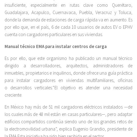
insuficiente, especialmente en rutas clave como Querétaro,
Guadalajara, Acapulco, Cuernavaca, Puebla, Veracruz y Toluca,
donde la demanda de estaciones de carga rápida va en aumento. Es
por ello que, en el país, 6 de cada 10 usuarios de autos EV o EPHV
cuenta con cargadores particulares en sus viviendas.
Manual técnico EMA para instalar centros de carga
Es por ello, que este organismo ha publicado un manual técnico
dirigido a desarrolladores, arquitectos, administradores de
inmuebles, propietarios e inquilinos, donde ofrece una guía práctica
para instalar cargadores en viviendas multifamiliares, oficinas
o desarrollos verticales.“El objetivo es atender una necesidad
creciente.
En México hay más de 51 mil cargadores eléctricos instalados —de
los cuales más de 48 mil están en casas particulares—, pero adaptar
edificios compartidos continúa siendo uno de los grandes retos de
la electromovilidad urbana”, explica Eugenio Grandio, presidente de
la EMA.Esta iniciativa ha sido bien recibida en el sector.