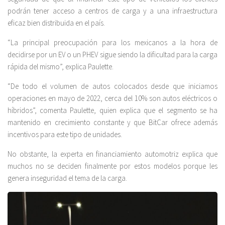
podrán tener acceso a centros de carga y a una infraestructura
eficaz bien distribuida en el país.
“La principal preocupación para los mexicanos a la hora de
decidirse por un EV o un PHEV sigue siendo la dificultad para la carga
rápida del mismo”, explica Paulette.
“De todo el volumen de autos colocados desde que iniciamos
operaciones en mayo de 2022, cerca del 10% son autos eléctricos o
híbridos”, comenta Paulette, quien explica que el segmento se ha
mantenido en crecimiento constante y que BitCar ofrece además
incentivos para este tipo de unidades.
No obstante, la experta en financiamiento automotriz explica que
muchos no se deciden finalmente por estos modelos porque les
genera inseguridad el tema de la carga.