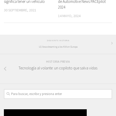
de Automotive News PACEpilot
significa tener un vehículo
2024
30 SEPTIEMBRE, 2021
14 MAYO, 2024
SIGUIENTE HISTORIA
LG lleva streaming a los KIA en Europa
HISTORIA PREVIA
Tecnología al volante: un copiloto que salva vidas