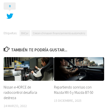
0
Etiquetas:
BitCar
Crecen chinas en financiamiento automotriz
TAMBIÉN TE PODRÍA GUSTAR...
Repartiendo sonrisas con
Nissan e-4ORCE de
Mazda MX-5 y Mazda BT-50
radiocontrol desafía la
destreza
15 DICIEMBRE, 2025
24 MARZO, 2022