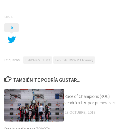
SHARE
0
Etiquetas:
BMW M4 GT3 EVO
Debut del BMW M3 Touring
TAMBIÉN TE PODRÍA GUSTAR...
Race of Champions (ROC)
vendrá a L.A. por primera vez
23 OCTUBRE, 2018