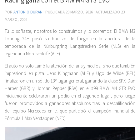
POR
ANTONIO DURÁN
· PUBLICADA
23 MARZO, 2026
· ACTUALIZADO
23
MARZO, 2026
Tú lo soñaste, nosotros lo construimos y lo corremos: El BMW M3
Touring 24H pasó su bautizo de fuego en la apertura de la
temporada de la Nürburgring Langstrecken Serie (NLS) en la
legendaria Nordschleife (ALE).
El auto no solo llamó la atención de fans y medios, sino que también
impresionó en pista. Jens Klingmann (ALE) y Ugo de Wilde (BEL)
finalizaron en un sólido 13º lugar general, ganando la clase SPX. Dan
Harper (GBR) y Jordan Pepper (RSA) en el #99 BMW M4 GT3 EVO
inicialmente celebraron un podio en el segundo lugar, pero luego
fueron promovidos a ganadores absolutos tras la descalificación
del equipo Mercedes en el que participó el campeón mundial de
Fórmula 1 Max Verstappen (NED).