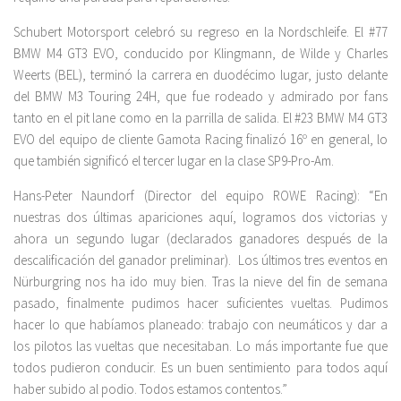
Schubert Motorsport celebró su regreso en la Nordschleife. El #77
BMW M4 GT3 EVO, conducido por Klingmann, de Wilde y Charles
Weerts (BEL), terminó la carrera en duodécimo lugar, justo delante
del BMW M3 Touring 24H, que fue rodeado y admirado por fans
tanto en el pit lane como en la parrilla de salida. El #23 BMW M4 GT3
EVO del equipo de cliente Gamota Racing finalizó 16º en general, lo
que también significó el tercer lugar en la clase SP9-Pro-Am.
Hans-Peter Naundorf (Director del equipo ROWE Racing): “En
nuestras dos últimas apariciones aquí, logramos dos victorias y
ahora un segundo lugar (declarados ganadores después de la
descalificación del ganador preliminar). Los últimos tres eventos en
Nürburgring nos ha ido muy bien. Tras la nieve del fin de semana
pasado, finalmente pudimos hacer suficientes vueltas. Pudimos
hacer lo que habíamos planeado: trabajo con neumáticos y dar a
los pilotos las vueltas que necesitaban. Lo más importante fue que
todos pudieron conducir. Es un buen sentimiento para todos aquí
haber subido al podio. Todos estamos contentos.”