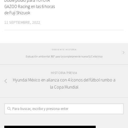
Doble podio para TOYOTA
GAZOO Racing en las 6 horas
de Fuji Shizuok
11 SEPTIEMBRE, 2022
SIGUIENTE HISTORIA
Evaluación ambiental 360° para la completamente nueva GLC eléctrica
HISTORIA PREVIA
Hyundai México en alianza con 4 íconos del fútbol rumbo a
la Copa Mundial