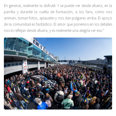
En general, realmente lo disfruté. Y se puede ver desde afuera, en la
parrilla y durante la vuelta de formación, a los fans, cómo nos
animan, toman fotos, aplauden y nos dan pulgares arriba. El apoyo
de la comunidad es fantástico. El amor que ponemos en los detalles
nos lo reflejan desde afuera, y es realmente una alegría ver eso.”