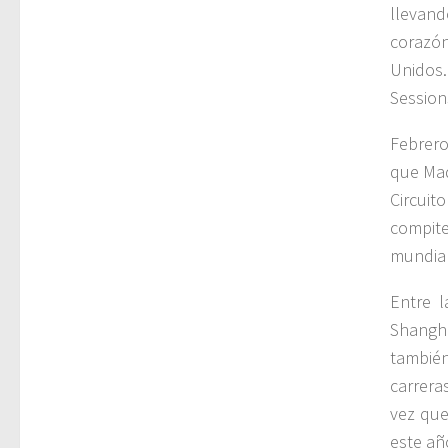
llevand
corazón
Unidos.
Session
Febrero
que Mad
Circuit
compit
mundial
Entre l
Shangh
tambié
carrera
vez que
este añ