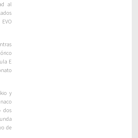
ad al
tados
o EVO
ntras
órico
ula E
onato
kio y
ónaco
o dos
gunda
yo de