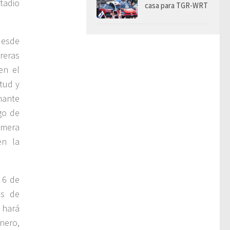
tadio
casa para TGR-WRT
desde
reras
en el
itud y
nante
go de
imera
en la
 6 de
es de
 hará
nero,