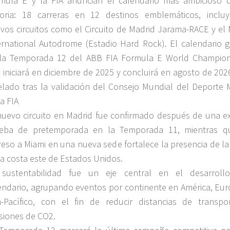
mula E y la FIA anuncian el calendario más ambicioso 
toria: 18 carreras en 12 destinos emblemáticos, inclu
vos circuitos como el Circuito de Madrid Jarama-RACE y el 
ernational Autodrome (Estadio Hard Rock). El calendario g
la Temporada 12 del ABB FIA Formula E World Champion
 iniciará en diciembre de 2025 y concluirá en agosto de 202
elado tras la validación del Consejo Mundial del Deporte 
la FIA
nuevo circuito en Madrid fue confirmado después de una ex
eba de pretemporada en la Temporada 11, mientras q
reso a Miami en una nueva sede fortalece la presencia de la
la costa este de Estados Unidos.
sustentabilidad fue un eje central en el desarroll
endario, agrupando eventos por continente en América, Eur
a-Pacífico, con el fin de reducir distancias de transpo
siones de CO2.