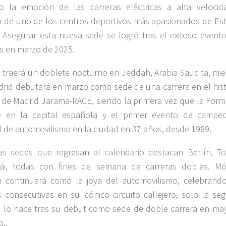
o la emoción de las carreras eléctricas a alta velocid
 de uno de los centros deportivos más apasionados de Es
 Asegurar esta nueva sede se logró tras el exitoso event
s en marzo de 2025.
 traerá un doblete nocturno en Jeddah, Arabia Saudita, mie
rid debutará en marzo como sede de una carrera en el hist
o de Madrid Jarama-RACE, siendo la primera vez que la Form
e en la capital española y el primer evento de campe
 de automovilismo en la ciudad en 37 años, desde 1989.
as sedes que regresan al calendario destacan Berlín, To
ái, todas con fines de semana de carreras dobles. M
n continuará como la joya del automovilismo, celebrand
s consecutivas en su icónico circuito callejero, solo la se
 lo hace tras su debut como sede de doble carrera en ma
o..