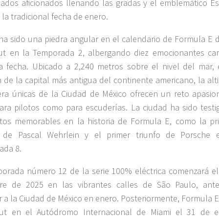
ados aficionados llenando las gradas y el emblemático Es
 la tradicional fecha de enero.
ha sido una piedra angular en el calendario de Formula E 
ut en la Temporada 2, albergando diez emocionantes car
a fecha. Ubicado a 2,240 metros sobre el nivel del mar, 
 de la capital más antigua del continente americano, la alt
ra únicas de la Ciudad de México ofrecen un reto apasio
ara pilotos como para escuderías. La ciudad ha sido testi
os memorables en la historia de Formula E, como la pr
ia de Pascal Wehrlein y el primer triunfo de Porsche 
ada 8.
orada número 12 de la serie 100% eléctrica comenzará el
bre de 2025 en las vibrantes calles de São Paulo, ant
r a la Ciudad de México en enero. Posteriormente, Formula E
ut en el Autódromo Internacional de Miami el 31 de e