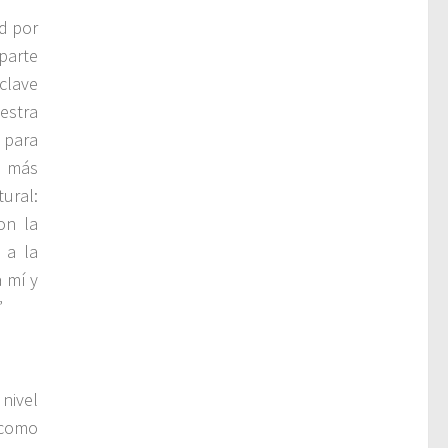
d por
parte
clave
estra
 para
o más
ural:
on la
 a la
 mí y
”
nivel
 como