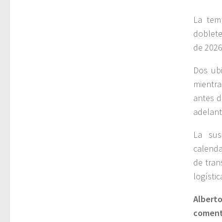
La tem
doblete
de 2026
Dos ubi
mientra
antes d
adelante
La sus
calenda
de tran
logístic
Albert
coment