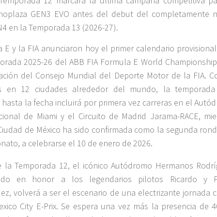
Temporada 12 marcará la última campaña competitiva pa
oplaza GEN3 EVO antes del debut del completamente 
4 en la Temporada 13 (2026-27).
 E y la FIA anunciaron hoy el primer calendario provisional
orada 2025-26 del ABB FIA Formula E World Championship,
dación del Consejo Mundial del Deporte Motor de la FIA. C
as en 12 ciudades alrededor del mundo, la temporad
 hasta la fecha incluirá por primera vez carreras en el Aut
cional de Miami y el Circuito de Madrid Jarama-RACE, mie
Ciudad de México ha sido confirmada como la segunda rond
ato, a celebrarse el 10 de enero de 2026.
e la Temporada 12, el icónico Autódromo Hermanos Rodrí
do en honor a los legendarios pilotos Ricardo y 
ez, volverá a ser el escenario de una electrizante jornada 
xico City E-Prix. Se espera una vez más la presencia de 4