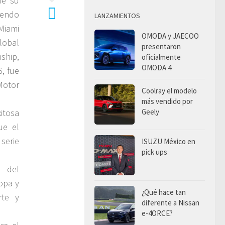
de su
yendo
LANZAMIENTOS
Miami
OMODA y JAECOO
lobal
presentaron
ship,
oficialmente
OMODA 4
6, fue
Motor
Coolray el modelo
más vendido por
Geely
itosa
ue el
 serie
ISUZU México en
pick ups
o del
opa y
¿Qué hace tan
rte y
diferente a Nissan
e-4ORCE?