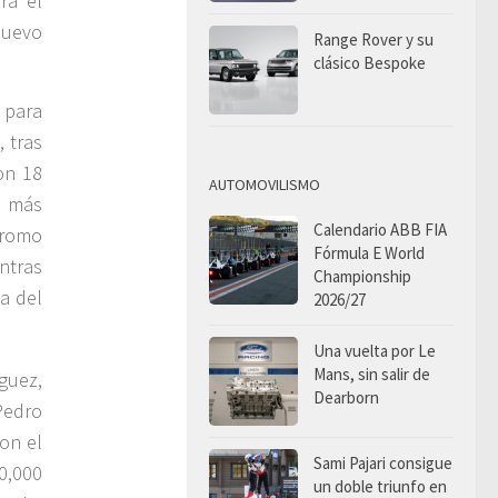
ra el
nuevo
Range Rover y su
clásico Bespoke
 para
 tras
on 18
AUTOMOVILISMO
a más
Calendario ABB FIA
ódromo
Fórmula E World
ntras
Championship
a del
2026/27
Una vuelta por Le
Mans, sin salir de
guez,
Dearborn
Pedro
con el
Sami Pajari consigue
0,000
un doble triunfo en