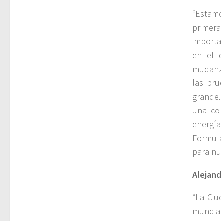
“Estamo
primer
importa
en el 
mudanza
las pr
grande.
una com
energí
Formula
para nu
Alejand
“La Ciu
mundia