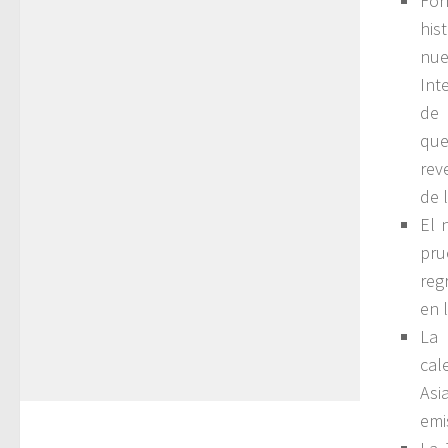
For
his
nue
Int
de 
que
rev
de 
El 
pru
reg
en 
La 
cal
Asi
emi