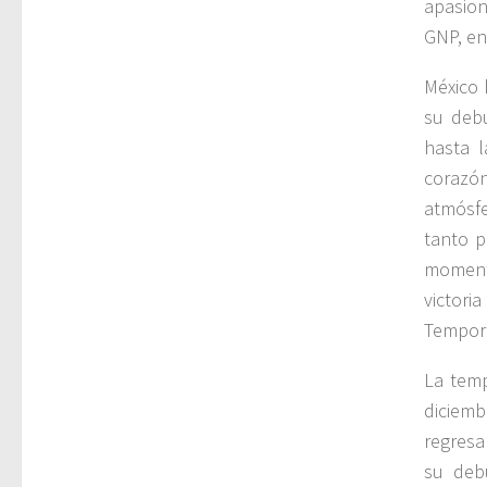
apasion
GNP, en
México 
su deb
hasta l
corazón
atmósfe
tanto p
moment
victor
Tempor
La temp
diciem
regresa
su deb