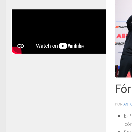
Fór
POR
ANT
E-P
icó