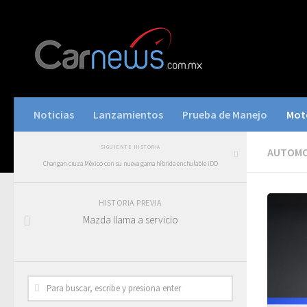
Noticias
Lanzamientos
Prueba de Manejo
Mot
SIGUIENTE HISTORIA
AUTOMO
Changan cruza México con su nueva gama híbrida enchufable iDD
HISTORIA PREVIA
Mazda llama a servicio