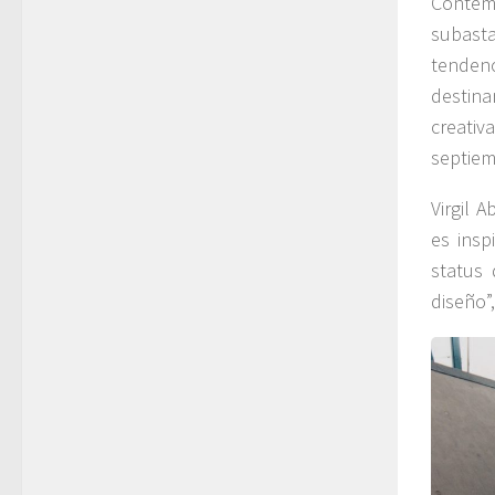
Contemp
subast
tendenc
destin
creativ
septiem
Virgil 
es insp
status
diseño”,