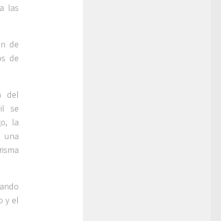
a las
ón de
os de
a del
il se
o, la
y una
risma
itando
 y el