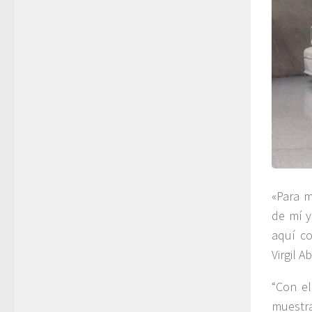
«Para m
de mí y
aquí c
Virgil 
“Con e
muestra