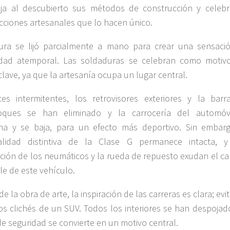
eja al descubierto sus métodos de construcción y celebr
cciones artesanales que lo hacen único.
ura se lijó parcialmente a mano para crear una sensaci
cidad atemporal. Las soldaduras se celebran como motiv
clave, ya que la artesanía ocupa un lugar central.
es intermitentes, los retrovisores exteriores y la barr
oques se han eliminado y la carrocería del automóv
ha y se baja, para un efecto más deportivo. Sin embarg
alidad distintiva de la Clase G permanece intacta, 
ción de los neumáticos y la rueda de repuesto exudan el ca
ble de este vehículo.
e la obra de arte, la inspiración de las carreras es clara; ev
os clichés de un SUV. Todos los interiores se han despojado
e seguridad se convierte en un motivo central.