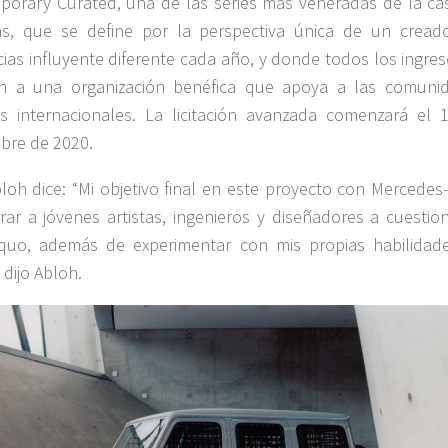
orary Curated, una de las series más veneradas de la ca
as, que se define por la perspectiva única de un cread
ias influyente diferente cada año, y donde todos los ingres
an a una organización benéfica que apoya a las comuni
as internacionales. La licitación avanzada comenzará el 
bre de 2020.
Abloh dice: “Mi objetivo final en este proyecto con Mercede
irar a jóvenes artistas, ingenieros y diseñadores a cuestio
 quo, además de experimentar con mis propias habilidad
 dijo Abloh.