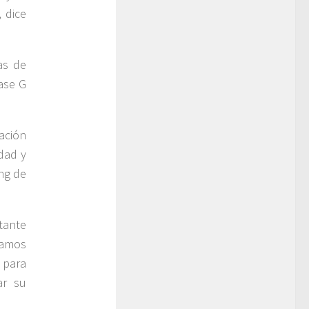
, dice
as de
lase G
ación
dad y
ing de
tante
tamos
 para
ar su