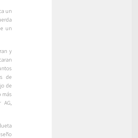
ca un
uerda
de un
ran y
aran
untos
os de
jo de
o más
r AG,
lueta
iseño