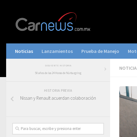
Noticias
Lanzamientos
Prueba de Manejo
Mot
SIGUIENTE HISTORIA
NOTICIA
50 años de las 24 Horas de Nürburgring
HISTORIA PREVIA
Nissan y Renault acuerdan colaboración