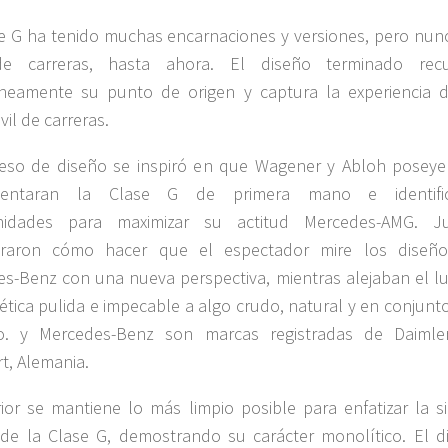
e G ha tenido muchas encarnaciones y versiones, pero nun
e carreras, hasta ahora. El diseño terminado rec
áneamente su punto de origen y captura la experiencia 
il de carreras.
eso de diseño se inspiró en que Wagener y Abloh poseye
mentaran la Clase G de primera mano e identific
nidades para maximizar su actitud Mercedes-AMG. J
eraron cómo hacer que el espectador mire los diseñ
s-Benz con una nueva perspectiva, mientras alejaban el lu
ética pulida e impecable a algo crudo, natural y en conjunt
o. y Mercedes-Benz son marcas registradas de Daimle
rt, Alemania.
rior se mantiene lo más limpio posible para enfatizar la si
 de la Clase G, demostrando su carácter monolítico. El d