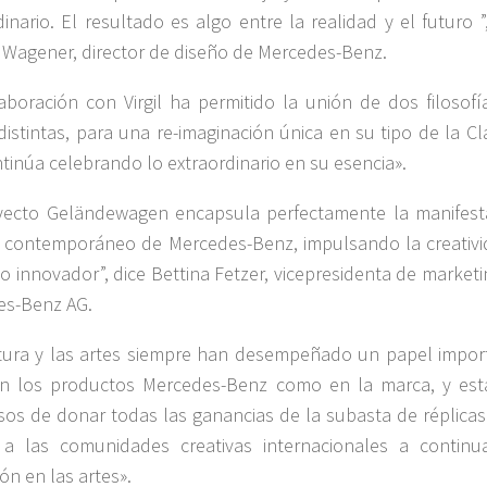
dinario. El resultado es algo entre la realidad y el futuro ”
Wagener, director de diseño de Mercedes-Benz.
aboración con Virgil ha permitido la unión de dos filosofí
distintas, para una re-imaginación única en su tipo de la C
tinúa celebrando lo extraordinario en su esencia».
yecto Geländewagen encapsula perfectamente la manifest
o contemporáneo de Mercedes-Benz, impulsando la creativi
ño innovador”, dice Bettina Fetzer, vicepresidenta de market
es-Benz AG.
tura y las artes siempre han desempeñado un papel impor
en los productos Mercedes-Benz como en la marca, y es
sos de donar todas las ganancias de la subasta de réplicas
 a las comunidades creativas internacionales a continu
ón en las artes».