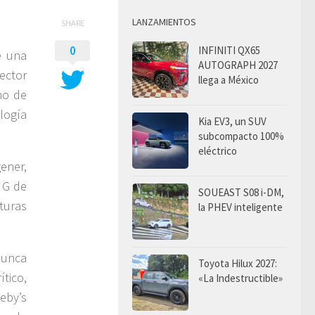
LANZAMIENTOS
SHARE
0
INFINITI QX65
e una
AUTOGRAPH 2027
ector
llega a México
no de
logía
Kia EV3, un SUV
subcompacto 100%
eléctrico
ener,
e G de
SOUEAST S08 i-DM,
turas
la PHEV inteligente
nunca
Toyota Hilux 2027:
ítico,
«La Indestructible»
eby’s