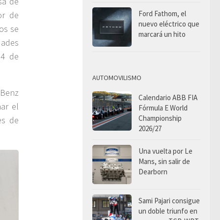
sa de
Ford Fathom, el
or de
nuevo eléctrico que
os se
marcará un hito
dades
14 de
AUTOMOVILISMO
s-Benz
Calendario ABB FIA
nar el
Fórmula E World
Championship
es de
2026/27
Una vuelta por Le
Mans, sin salir de
Dearborn
Sami Pajari consigue
un doble triunfo en