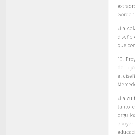
extraor
Gorden 
«La col
diseño 
que con
“El Pro
del luj
el dise
Merced
«La cul
tanto 
orgullo
apoyar
educaci