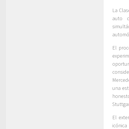
La Clas
auto d
simult
automóv
El proc
experi
oportu
consid
Mercede
una est
honest
Stuttga
El exte
icónica