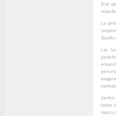
final d
imperfe
La pint
simpli
diseño 
Las luc
parach
ensanc
person
exagera
inimita
Dentro d
todos l
marco d