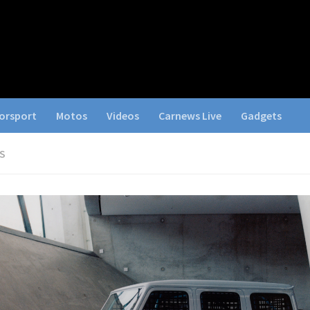
orsport
Motos
Videos
Carnews Live
Gadgets
S