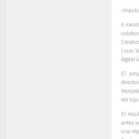
-Impuls
A inici
colabo
Creativ
Louis V
digital 
El pro
directo
Mercede
del lujo
El resu
antes s
una rép