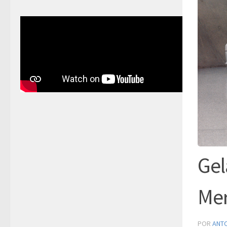
Gel
Mer
POR
ANT