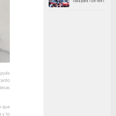
casa para TGR-WRT
spués
tanto
Becas
a que
a y lo