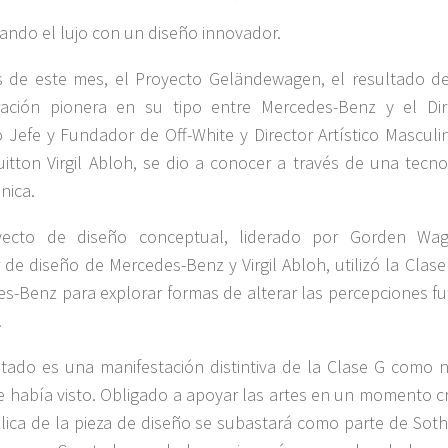
ando el lujo con un diseño innovador.
os de este mes, el Proyecto Geländewagen, el resultado d
ración pionera en su tipo entre Mercedes-Benz y el Dir
o Jefe y Fundador de Off-White y Director Artístico Masculi
uitton Virgil Abloh, se dio a conocer a través de una tecno
única.
yecto de diseño conceptual, liderado por Gorden Wag
r de diseño de Mercedes-Benz y Virgil Abloh, utilizó la Clas
s-Benz para explorar formas de alterar las percepciones fu
.
ltado es una manifestación distintiva de la Clase G como 
e había visto. Obligado a apoyar las artes en un momento cr
lica de la pieza de diseño se subastará como parte de Soth