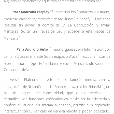
Algunos de los beneficios que esta compatibilidad presenta son:
·
Para Manzana carplay
TM
: mantener los Contactos a la mano,
escuchar
listas de reproducción
desde iTunes
®
o Spotify
®
, Llamadas
Realizar sin perder el control de En La Conducción, y enviar
Mensajes Revisar un Través de Siri, y acceder a este mapas de
Manzana
®
.
·
Para Android Auto
®
:
una organizadora Información por
ventanas, acceder a este Goole mapas o Waze
®
, escuchar listas de
reproducción de Spotify
®
y Llamar y enviar Mensajes utilizando los
Comandos de Voz.
La versión Platinum de este modelo también innova con la
integración de NissanConnect
®
Services powered by SiriusXM
®
, un
robusto paquete de conectividad, que ofrece servicios de
telemática con funciones enfocadas en maximizar la asistencia y
confort al usuario. Su sistema avanzado, permite al p ropietario
interactuar con su vehículo de manera remota al poder localizarlo,