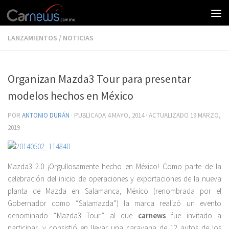
LANZAMIENTOS
/
NOTICIAS
Organizan Mazda3 Tour para presentar
modelos hechos en México
POR
ANTONIO DURÁN
· PUBLICADA
4 MAYO, 2014
· ACTUALIZADO
19 MARZO,
2019
Mazda3 2.0 ¡Orgullosamente hecho en México! Como parte de la
celebración del inicio de operaciones y exportaciones de la nueva
planta de Mazda en Salamanca, México (renombrada por el
Gobernador como “Salamazda”) la marca realizó un evento
denominado “Mazda3 Tour” al que
carnews
fue invitado a
participar, y consistió en llevar una caravana de 12 autos de los