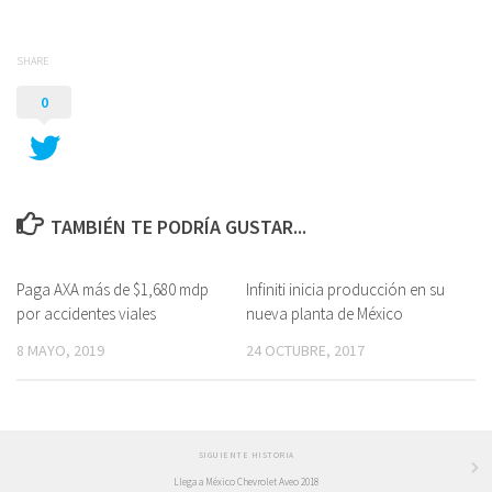
SHARE
0
TAMBIÉN TE PODRÍA GUSTAR...
Paga AXA más de $1,680 mdp
Infiniti inicia producción en su
por accidentes viales
nueva planta de México
8 MAYO, 2019
24 OCTUBRE, 2017
SIGUIENTE HISTORIA
Llega a México Chevrolet Aveo 2018