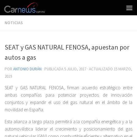
NOTICIAS
SEAT y GAS NATURAL FENOSA, apuestan por
autos a gas
POR
ANTONIO DURÁN
· PUBLICADA
5 JULIO, 2017
· ACTUALIZADO
15 MARZO,
2019
SEAT y GAS NATURAL FENOSA, firman acuerdo estratégico entre
ambas compañías para potenciar proyectos de innovación
conjuntos y expandir el uso del gas natural en el ámbito de la
movilidad en España.
Esta alianza a largo plazo permitirá a la compañía energética y a la
automovilística liderar el crecimiento y posicionamiento del gas
natural vehicular (GNV) como combustible eficiente y alternativo en el