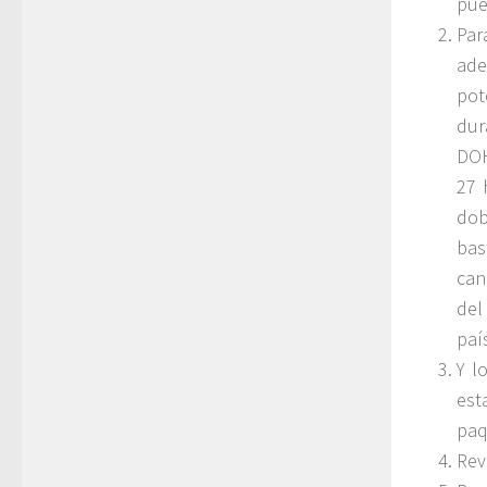
pue
Par
ade
pot
dur
DOH
27 
dob
bas
can
del
paí
Y l
est
paq
Rev