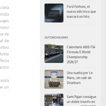
Ford Fathom, el
cleta
nuevo eléctrico que
rinda
marcará un hito
viajes
motor
ia de
AUTOMOVILISMO
al de
rtivo
Calendario ABB FIA
Fórmula E World
doble
Championship
fecta
2026/27
estro
Una vuelta por Le
Mans, sin salir de
cesita
Dearborn
ae un
Sami Pajari consigue
un doble triunfo en