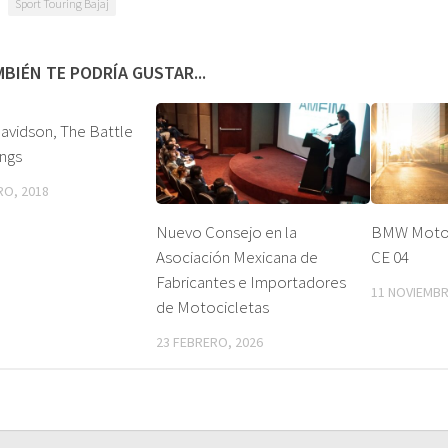
Sport Touring Bajaj
BIÉN TE PODRÍA GUSTAR...
avidson, The Battle
ings
RO, 2018
Nuevo Consejo en la
BMW Motorr
Asociación Mexicana de
CE 04
Fabricantes e Importadores
11 NOVIEMBR
de Motocicletas
23 FEBRERO, 2026