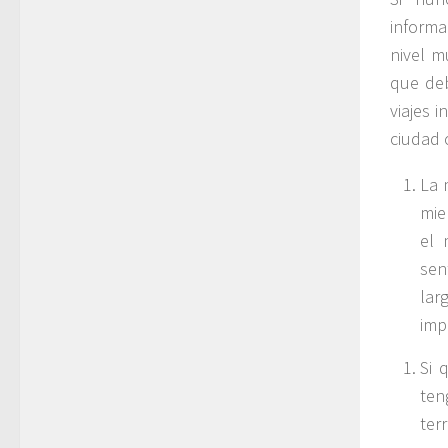
informa
nivel m
que deb
viajes 
ciudad 
La 
mie
el 
sen
lar
imp
Si 
ten
ter