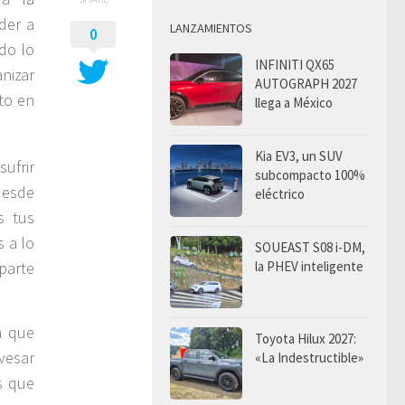
der a
LANZAMIENTOS
0
do lo
INFINITI QX65
nizar
AUTOGRAPH 2027
to en
llega a México
Kia EV3, un SUV
sufrir
subcompacto 100%
 desde
eléctrico
s tus
s a lo
SOUEAST S08 i-DM,
la PHEV inteligente
parte
a que
Toyota Hilux 2027:
vesar
«La Indestructible»
s que