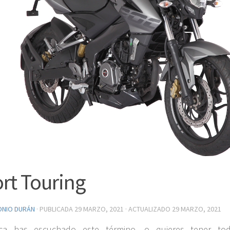
rt Touring
ONIO DURÁN
· PUBLICADA
29 MARZO, 2021
· ACTUALIZADO
29 MARZO, 2021
ca has escuchado este término, o quieres tener to