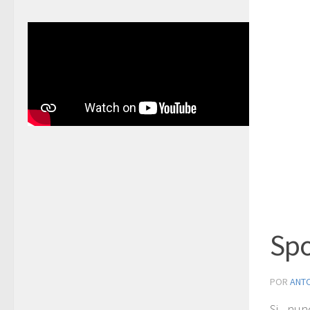
Spo
POR
ANT
Si nun