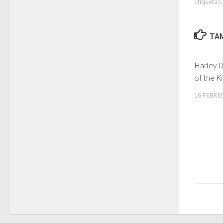
Etiquetas:
TAM
Harley D
of the K
16 FEBRE