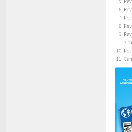
Rev
Rev
Rev
Rev
Re
ant
Revi
Camb