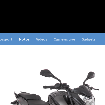
orsport
Motos
Videos
Carnews Live
Gadgets