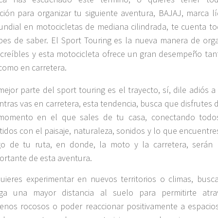
ción para organizar tu siguiente aventura, BAJAJ, marca lí
undial en motocicletas de mediana cilindrada, te cuenta to
es de saber. El Sport Touring es la nueva manera de orga
increíbles y esta motocicleta ofrece un gran desempeño tan
como en carretera.
mejor parte del sport touring es el trayecto, sí, dile adiós a 
ntras vas en carretera, esta tendencia, busca que disfrutes
momento en el que sales de tu casa, conectando todo
tidos con el paisaje, naturaleza, sonidos y lo que encuentre
go de tu ruta, en donde, la moto y la carretera, serán 
ortante de esta aventura.
quieres experimentar en nuevos territorios o climas, busc
ga una mayor distancia al suelo para permitirte atra
renos rocosos o poder reaccionar positivamente a espacio