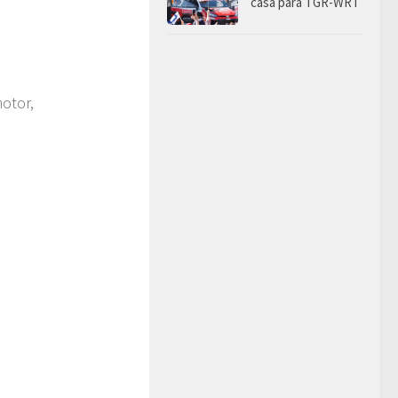
casa para TGR-WRT
otor,