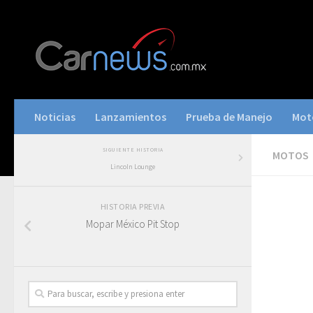
Noticias
Lanzamientos
Prueba de Manejo
Mot
SIGUIENTE HISTORIA
MOTOS
Lincoln Lounge
HISTORIA PREVIA
Mopar México Pit Stop