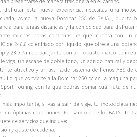
dan presentarse de manera traicionera en el camino.
a disfrutar esta nueva experiencia, necesitas una motoci
cuada, como la nueva Dominar 250 de BAJAJ, que te b
encia para largas distancias y la comodidad para disfrutar 
ante muchas horas continuas. Ya que, cuenta con un 
C de 248,8 cc enfriado por líquido, que ofrece una potenc
hp y ​​23.5 Nm de par, junto con un robusto marco perimetr
le viga, un escape de doble tono, un sonido natural y depo
tante atractivo y un avanzado sistema de frenos ABS de 
al. Lo que convierte a la Dominar 250 cc en la máquina per
 Sport Touring con la que podrás domar cuál ruta de nu
s.
o más importante, si vas a salir de viaje, tu motocicleta ne
ar en óptimas condiciones. Pensando en ello, BAJAJ te tr
uete de servicios que incluye:
isión y ajuste de cadena.