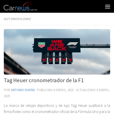
AUTOMOVILISMO
Tag Heuer cronometrador de la F1
POR
ANTONIO DURÁN
· PUBLICADA
6 ENERO, 2025
· ACTUALIZADO
6 ENERO,
2025
La marca de relojes deportivos y de lujo Tag Heuer sustituirá a la
firma Rolex como el cronometrador oficial de la Fórmula Uno para la