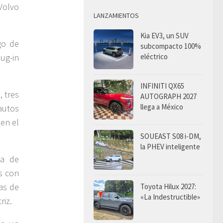
 Volvo
LANZAMIENTOS
Kia EV3, un SUV
go de
subcompacto 100%
eléctrico
ug-in
INFINITI QX65
, tres
AUTOGRAPH 2027
llega a México
autos
 en el
SOUEAST S08 i-DM,
la PHEV inteligente
ma de
es con
as de
Toyota Hilux 2027:
«La Indestructible»
riz.