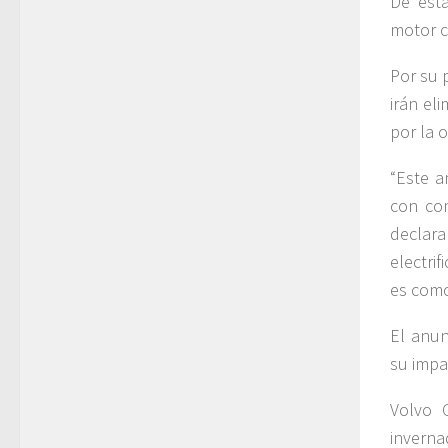
De est
motor c
Por su 
irán el
por la 
“Este a
con com
declar
electri
es como
El anun
su impa
Volvo 
invern