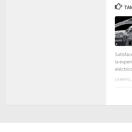
TAM
Satisfac
la exper
eléctric
14 MAYO,