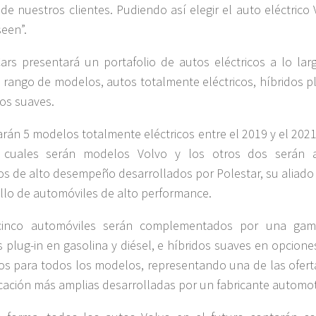
 de nuestros clientes. Pudiendo así elegir el auto eléctrico
een”.
ars presentará un portafolio de autos eléctricos a lo lar
 rango de modelos, autos totalmente eléctricos, híbridos pl
dos suaves.
arán 5 modelos totalmente eléctricos entre el 2019 y el 2021
 cuales serán modelos Volvo y los otros dos serán 
cos de alto desempeño desarrollados por Polestar, su aliado
llo de automóviles de alto performance.
cinco automóviles serán complementados por una ga
s plug-in en gasolina y diésel, e híbridos suaves en opcion
ios para todos los modelos, representando una de las ofert
ficación más amplias desarrolladas por un fabricante automot