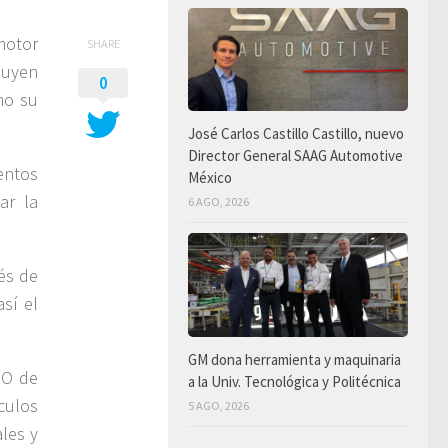
motor
SHARE
cluyen
0
mo su
José Carlos Castillo Castillo, nuevo
Director General SAAG Automotive
entos
México
ar la
6 AGO, 2026
és de
sí el
GM dona herramienta y maquinaria
EO de
a la Univ. Tecnológica y Politécnica
culos
5 AGO, 2026
les y