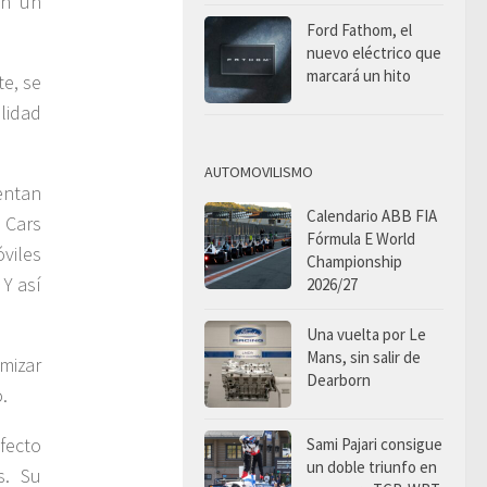
on un
Ford Fathom, el
nuevo eléctrico que
marcará un hito
e, se
alidad
AUTOMOVILISMO
entan
Calendario ABB FIA
 Cars
Fórmula E World
viles
Championship
 Y así
2026/27
Una vuelta por Le
Mans, sin salir de
mizar
Dearborn
.
fecto
Sami Pajari consigue
un doble triunfo en
s. Su