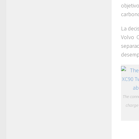
objetiv
carbono
La deci
Volvo 
separa
desemp
The conne
charge 