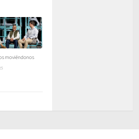
ños moviéndonos
25