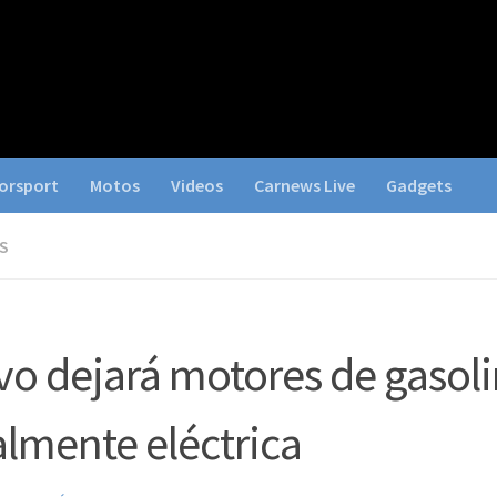
orsport
Motos
Videos
Carnews Live
Gadgets
S
vo dejará motores de gasoli
almente eléctrica