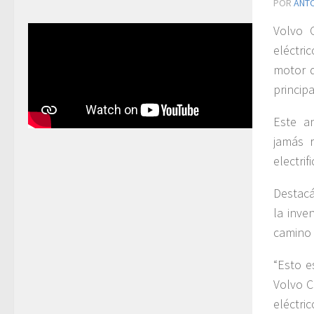
POR
ANT
Volvo 
eléctri
motor d
princip
Este a
jamás r
electrif
Destacá
la inve
camino 
“Esto e
Volvo C
eléctri