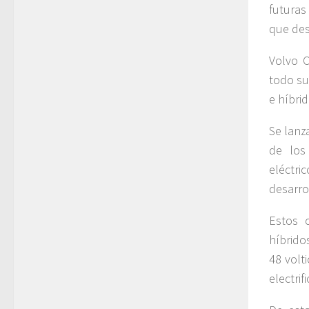
futuras
que des
Volvo C
todo su
e híbri
Se lanz
de los
eléctri
desarro
Estos 
híbrido
48 volt
electri