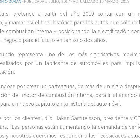
ONIO DURÁN
· PUBLICADA
5 JULIO, 2017
· ACTUALIZADO
15 MARZO, 2019
Cars, pretende a partir del año 2019 contar con un 
co, y marcar así el final histórico para los autos que solo in
e combustión interna y posicionando la electrificación co
al negocio para el futuro en tan solo dos años.
nuncio representa uno de los más significativos movimi
ealizados por un fabricante de automóviles para impuls
icación.
ndose por crear un parteaguas, de más de un siglo despu
nción del motor de combustión interna, para ir allanando a
para un nuevo capítulo en la historia del automóvil.
s por los clientes”, dijo Hakan Samuelsson, presidente y C
ars. “Las personas están aumentando la demanda de vehí
cos y nosotros queremos responder a las necesidades actua