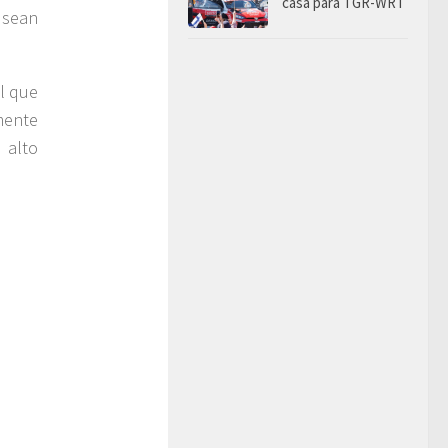
casa para TGR-WRT
 sean
l que
mente
 alto