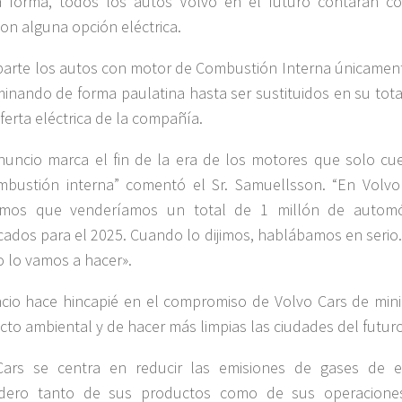
a forma, todos los autos Volvo en el futuro contarán c
on alguna opción eléctrica.
parte los autos con motor de Combustión Interna únicament
iminando de forma paulatina hasta ser sustituidos en su tot
oferta eléctrica de la compañía.
nuncio marca el fin de la era de los motores que solo cu
bustión interna” comentó el Sr. Samuellsson. “En Volvo
amos que venderíamos un total de 1 millón de automó
ficados para el 2025. Cuando lo dijimos, hablábamos en serio.
 lo vamos a hacer».
cio hace hincapié en el compromiso de Volvo Cars de mini
cto ambiental y de hacer más limpias las ciudades del futuro
Cars se centra en reducir las emisiones de gases de e
adero tanto de sus productos como de sus operacione