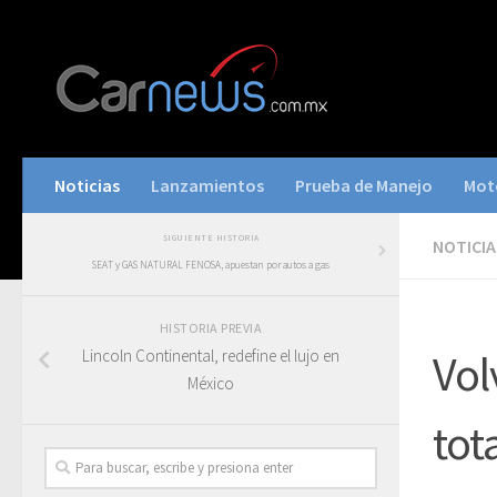
Noticias
Lanzamientos
Prueba de Manejo
Mot
SIGUIENTE HISTORIA
NOTICIA
SEAT y GAS NATURAL FENOSA, apuestan por autos a gas
HISTORIA PREVIA
Lincoln Continental, redefine el lujo en
Vol
México
tot