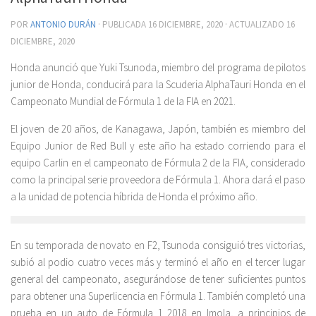
POR
ANTONIO DURÁN
· PUBLICADA
16 DICIEMBRE, 2020
· ACTUALIZADO
16
DICIEMBRE, 2020
Honda anunció que Yuki Tsunoda, miembro del programa de pilotos
junior de Honda, conducirá para la Scuderia AlphaTauri Honda en el
Campeonato Mundial de Fórmula 1 de la FIA en 2021.
El joven de 20 años, de Kanagawa, Japón, también es miembro del
Equipo Junior de Red Bull y este año ha estado corriendo para el
equipo Carlin en el campeonato de Fórmula 2 de la FIA, considerado
como la principal serie proveedora de Fórmula 1. Ahora dará el paso
a la unidad de potencia híbrida de Honda el próximo año.
En su temporada de novato en F2, Tsunoda consiguió tres victorias,
subió al podio cuatro veces más y terminó el año en el tercer lugar
general del campeonato, asegurándose de tener suficientes puntos
para obtener una Superlicencia en Fórmula 1. También completó una
prueba en un auto de Fórmula 1 2018 en Imola, a principios de