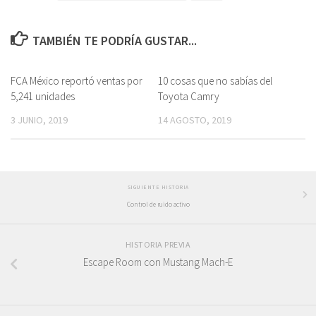
TAMBIÉN TE PODRÍA GUSTAR...
FCA México reportó ventas por
10 cosas que no sabías del
5,241 unidades
Toyota Camry
3 JUNIO, 2019
14 AGOSTO, 2019
SIGUIENTE HISTORIA
Control de ruido activo
HISTORIA PREVIA
Escape Room con Mustang Mach-E