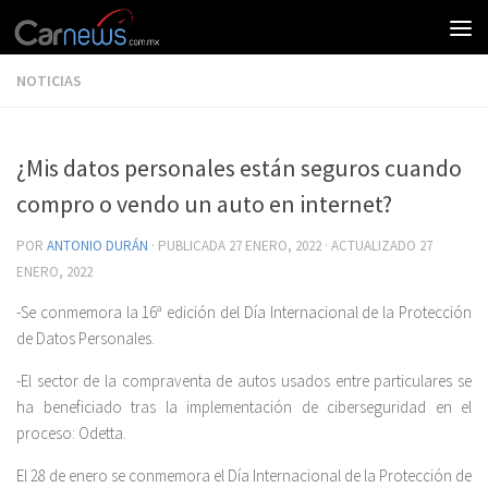
NOTICIAS
¿Mis datos personales están seguros cuando
compro o vendo un auto en internet?
POR
ANTONIO DURÁN
· PUBLICADA
27 ENERO, 2022
· ACTUALIZADO
27
ENERO, 2022
-Se conmemora la 16ª edición del Día Internacional de la Protección
de Datos Personales.
-El sector de la compraventa de autos usados entre particulares se
ha beneficiado tras la implementación de ciberseguridad en el
proceso: Odetta.
El 28 de enero se conmemora el Día Internacional de la Protección de