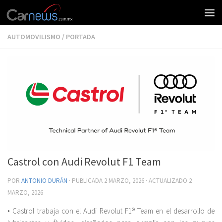
AUTOMOVILISMO
/
PORTADA
Castrol con Audi Revolut F1 Team
POR
ANTONIO DURÁN
· PUBLICADA
2 MARZO, 2026
· ACTUALIZADO
2
MARZO, 2026
• Castrol trabaja con el Audi Revolut F1® Team en el desarrollo de