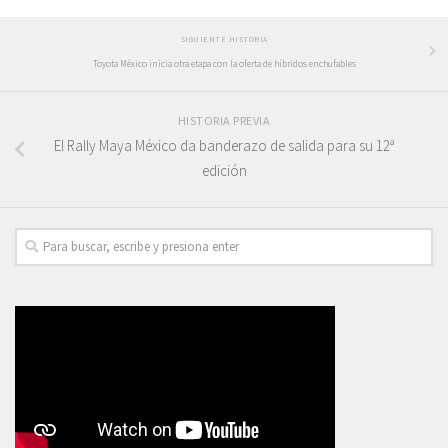
SIGUIENTE HISTORIA
Toyota México inicia otra etapa con la oferta de híbridos enchufables
HISTORIA PREVIA
El Rally Maya México da banderazo de salida para su 12ª
edición