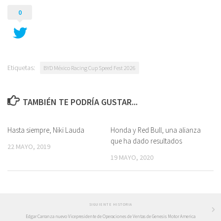
0
Etiquetas:
BYD México Racing Cup Speed Fest 2026
TAMBIÉN TE PODRÍA GUSTAR...
Hasta siempre, Niki Lauda
Honda y Red Bull, una alianza
que ha dado resultados
22 MAYO, 2019
19 MAYO, 2020
SIGUIENTE HISTORIA
Edgar Carranza nuevo Vicepresidente de Operaciones de Ventas de Genesis Motor America