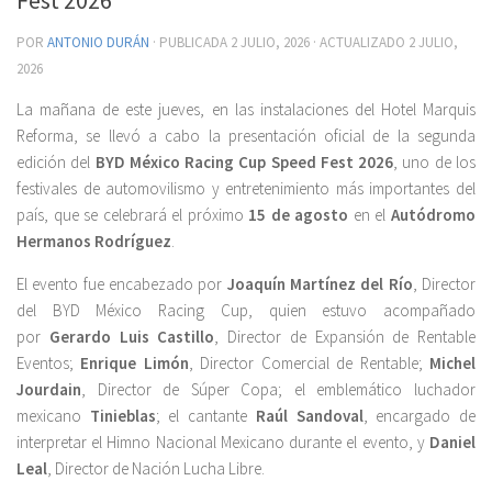
POR
ANTONIO DURÁN
· PUBLICADA
2 JULIO, 2026
· ACTUALIZADO
2 JULIO,
2026
La mañana de este jueves, en las instalaciones del Hotel Marquis
Reforma, se llevó a cabo la presentación oficial de la segunda
edición del
BYD México Racing Cup Speed Fest 2026
, uno de los
festivales de automovilismo y entretenimiento más importantes del
país, que se celebrará el próximo
15 de agosto
en el
Autódromo
Hermanos Rodríguez
.
El evento fue encabezado por
Joaquín Martínez del Río
, Director
del BYD México Racing Cup, quien estuvo acompañado
por
Gerardo Luis Castillo
, Director de Expansión de Rentable
Eventos;
Enrique Limón
, Director Comercial de Rentable;
Michel
Jourdain
, Director de Súper Copa; el emblemático luchador
mexicano
Tinieblas
; el cantante
Raúl Sandoval
, encargado de
interpretar el Himno Nacional Mexicano durante el evento, y
Daniel
Leal
, Director de Nación Lucha Libre.