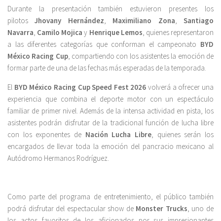
Durante la presentación también estuvieron presentes los
pilotos
Jhovany Hernández
,
Maximiliano Zona
,
Santiago
Navarra
,
Camilo Mojica
y
Henrique Lemos
, quienes representaron
a las diferentes categorías que conforman el campeonato
BYD
México Racing Cup
, compartiendo con los asistentes la emoción de
formar parte de una de las fechas más esperadas de la temporada.
El
BYD México Racing Cup Speed Fest 2026
volverá a ofrecer una
experiencia que combina el deporte motor con un espectáculo
familiar de primer nivel. Además de la intensa actividad en pista, los
asistentes podrán disfrutar de la tradicional función de lucha libre
con los exponentes de
Nación Lucha Libre
, quienes serán los
encargados de llevar toda la emoción del pancracio mexicano al
Autódromo Hermanos Rodríguez.
Como parte del programa de entretenimiento, el público también
podrá disfrutar del espectacular show de
Monster Trucks
, uno de
los actos favoritos de los aficionados por sus impresionantes