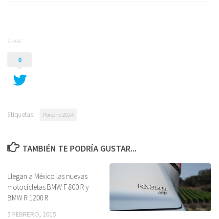
SHARE
0
Etiquetas:
Porsche 2024
TAMBIÉN TE PODRÍA GUSTAR...
Llegan a México las nuevas
motocicletas BMW F 800 R y
BMW R 1200 R
5 FEBRERO, 2015