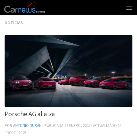
NOTICIAS
Porsche AG al alza
POR
ANTONIO DURÁN
· PUBLICADA
14 ENERO, 2025
· ACTUALIZADO
15
ENERO, 2025