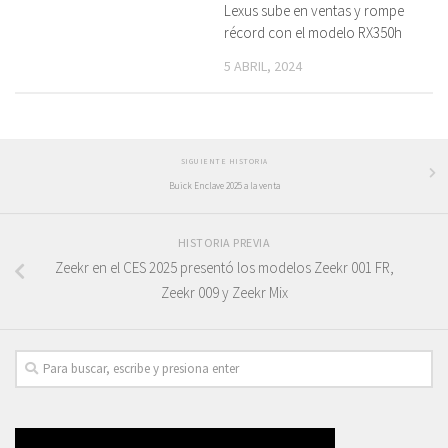
Lexus sube en ventas y rompe
récord con el modelo RX350h
5 ABRIL, 2024
SIGUIENTE HISTORIA
Buick Enclave 2025 a la venta
HISTORIA PREVIA
Zeekr en el CES 2025 presentó los modelos Zeekr 001 FR,
Zeekr 009 y Zeekr Mix