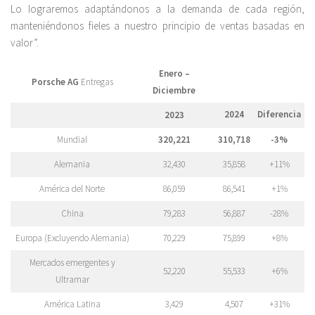
Lo lograremos adaptándonos a la demanda de cada región,
manteniéndonos fieles a nuestro principio de ventas basadas en
valor”.
Enero –
Porsche AG
Entregas
Diciembre
2024
Diferencia
2023
Mundial
320,221
310,718
-3%
Alemania
32,430
35,858
+11%
América del Norte
86,059
86,541
+1%
China
79,283
56,887
-28%
Europa (Excluyendo Alemania)
70,229
75,899
+8%
Mercados emergentes y
52,220
55,533
+6%
Ultramar
América Latina
3,429
4,507
+31%