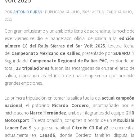
POR
ANTONIO DURÁN
· PUBLICADA
14 JULIO, 2025
· ACTUALIZADO
14 JULIO,
2025
Con gran entusiasmo y un ambiente lleno de adrenalina, la noche de
este viernes se dio el banderazo oficial de salida a la
edición
número 18 del Rally Sierras del Sur Volt 2025
, tercera fecha
del
Campeonato Mexicano de Rallies
, presentado por
SUBARU
. Y
Segunda del
Campeonato Regional de Rallies PAC
, en donde un
total,
23 tripulaciones
fueron las encargadas de cruzar el arco de
salida, marcando así el inicio de una competencia que promete
grandes emociones.
La primera tripulación en tomar la salida fue la del
actual campeón
nacional
, el potosino
Ricardo Cordero
, acompañado por el
michoacano
Marco Hernández
, ambos integrantes del equipo
GHR
Motorsport
. En esta ocasión, compiten a bordo de un
Mitsubishi
Lancer Evo 9
, ya que su habitual
Citroën C3 Rally2
se encuentra
actualmente en
Canadá
, donde Cordero también disputa la