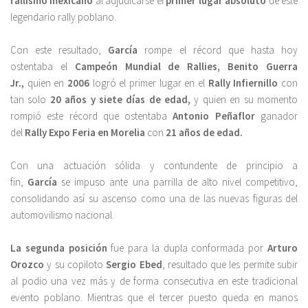
rallismo mexicano
al adjudicarse el
primer lugar absoluto
de este
legendario rally poblano.
Con este resultado,
García
rompe el récord que hasta hoy
ostentaba el
Campeón Mundial de Rallies, Benito Guerra
Jr.,
quien en
2006
logró el primer lugar en el
Rally Infiernillo
con
tan solo
20 años y siete días de edad,
y quien en su momento
rompió este récord que ostentaba
Antonio Peñaflor
ganador
del
Rally Expo Feria en Morelia
con
21 años de edad.
Con una actuación sólida y contundente de principio a
fin,
García
se impuso ante una parrilla de alto nivel competitivo,
consolidando así su ascenso como una de las nuevas figuras del
automovilismo nacional.
La segunda posición
fue para la dupla conformada por
Arturo
Orozco
y su copiloto
Sergio Ebed
, resultado que les permite subir
al podio una vez más y de forma consecutiva en este tradicional
evento poblano. Mientras que el tercer puesto queda en manos