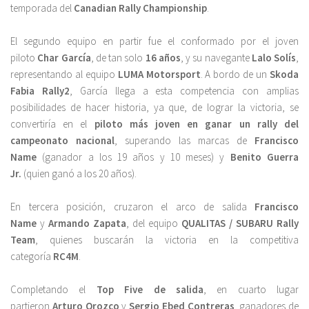
temporada del
Canadian Rally Championship
.
El segundo equipo en partir fue el conformado por el joven
piloto
Char García
, de tan solo
16 años
, y su navegante
Lalo Solís
,
representando al equipo
LUMA Motorsport
. A bordo de un
Skoda
Fabia Rally2
, García llega a esta competencia con amplias
posibilidades de hacer historia, ya que, de lograr la victoria, se
convertiría en el
piloto más joven en ganar un rally del
campeonato nacional
, superando las marcas de
Francisco
Name
(ganador a los 19 años y 10 meses) y
Benito Guerra
Jr.
(quien ganó a los 20 años).
En tercera posición, cruzaron el arco de salida
Francisco
Name
y
Armando Zapata
, del equipo
QUALITAS / SUBARU Rally
Team
, quienes buscarán la victoria en la competitiva
categoría
RC4M
.
Completando el
Top Five de salida
, en cuarto lugar
partieron
Arturo Orozco
y
Sergio Ebed Contreras
, ganadores de