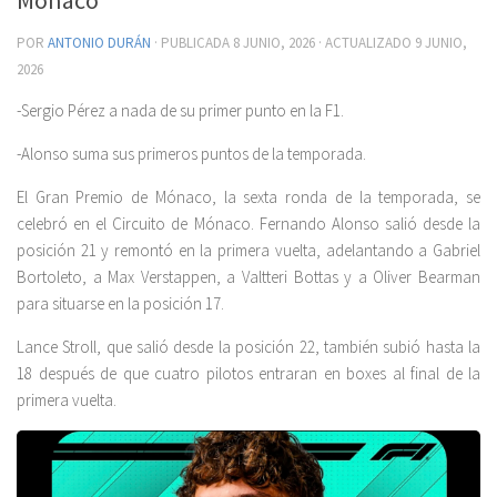
POR
ANTONIO DURÁN
· PUBLICADA
8 JUNIO, 2026
· ACTUALIZADO
9 JUNIO,
2026
-Sergio Pérez a nada de su primer punto en la F1.
-Alonso suma sus primeros puntos de la temporada.
El Gran Premio de Mónaco, la sexta ronda de la temporada, se
celebró en el Circuito de Mónaco. Fernando Alonso salió desde la
posición 21 y remontó en la primera vuelta, adelantando a Gabriel
Bortoleto, a Max Verstappen, a Valtteri Bottas y a Oliver Bearman
para situarse en la posición 17.
Lance Stroll, que salió desde la posición 22, también subió hasta la
18 después de que cuatro pilotos entraran en boxes al final de la
primera vuelta.