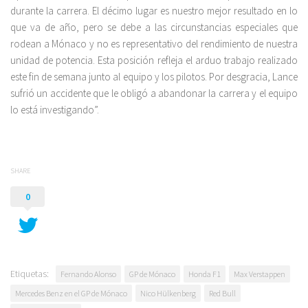
durante la carrera. El décimo lugar es nuestro mejor resultado en lo
que va de año, pero se debe a las circunstancias especiales que
rodean a Mónaco y no es representativo del rendimiento de nuestra
unidad de potencia. Esta posición refleja el arduo trabajo realizado
este fin de semana junto al equipo y los pilotos. Por desgracia, Lance
sufrió un accidente que le obligó a abandonar la carrera y el equipo
lo está investigando”.
SHARE
0
Etiquetas:
Fernando Alonso
GP de Mónaco
Honda F1
Max Verstappen
Mercedes Benz en el GP de Mónaco
Nico Hülkenberg
Red Bull