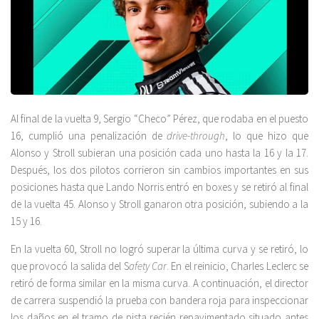
Al final de la vuelta 9, Sergio “Checo” Pérez, que rodaba en el puesto
16, cumplió una penalización de
drive-through
, lo que hizo que
Alonso y Stroll subieran una posición cada uno hasta la 16 y la 17.
Después, los dos pilotos corrieron sin cambios importantes en sus
posiciones hasta que Lando Norris entró en boxes y se retiró al final
de la vuelta 45. Alonso y Stroll ganaron otra posición, subiendo a la
15 y 16.
En la vuelta 60, Stroll no logró superar la última curva y se retiró, lo
que provocó la salida del S
afety Car
. En el reinicio, Charles Leclerc se
retiró de forma similar en la misma curva. A continuación, el director
de carrera suspendió la prueba con bandera roja para inspeccionar
los daños en el tramo de pista recién repavimentado situado antes