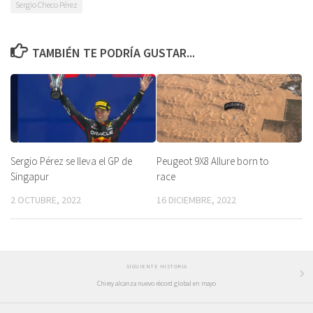
Sergio Checo Pérez
TAMBIÉN TE PODRÍA GUSTAR...
Sergio Pérez se lleva el GP de
Peugeot 9X8 Allure born to
Singapur
race
2 OCTUBRE, 2022
16 DICIEMBRE, 2022
SIGUIENTE HISTORIA
Chirey alcanza nuevo récord global en mayo