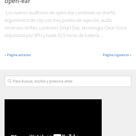
open-ear
-Los nuevos audífonos de open-ear combinan un diseño
ergonómico de clip con tres puntos de sujeción, audio
inmersivo Hi-Res, controles Smart Dial, tecnología Clear Voice
impulsada por VPU y hasta 32.5 horas de batería....
« Página anterior
Página siguiente »