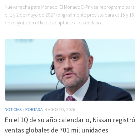
Nueva fecha para Mónaco: El Monaco E-Prix se reprogramó para
el 1 y 2 de mayo de 2027 (originalmente previsto para el 15 y 16
de mayo), con el fin de adaptarse al calendario...
NOTICIAS
/
PORTADA
4 AGOSTO, 2026
En el 1Q de su año calendario, Nissan registró
ventas globales de 701 mil unidades