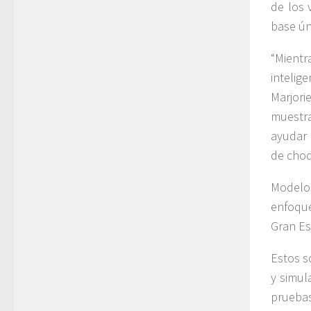
de los 
base úni
“Mientr
intelig
Marjori
muestra
ayudar 
de choq
Modelos
enfoque
Gran Esc
Estos s
y simul
pruebas