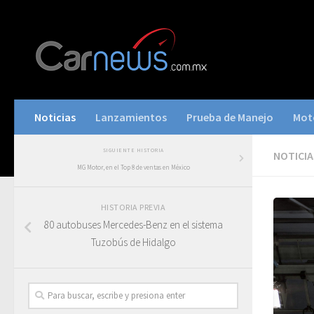
Noticias
Lanzamientos
Prueba de Manejo
Mot
SIGUIENTE HISTORIA
NOTICIA
MG Motor, en el Top 8 de ventas en México
HISTORIA PREVIA
80 autobuses Mercedes-Benz en el sistema
Tuzobús de Hidalgo