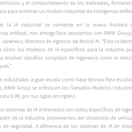
vehículos y el comportamiento de los materiales, formand
ca para entrenar un modelo industrial de inteligencia artifici
as la IA industrial se convierte en la nueva frontera 
encia artificial, nos enorgullece asociarnos con BMW Group,
e Janiewicz, directora de ingresos de Mistral AI. “Esta colabo
 cómo los modelos de IA específicos para la industria p
a resolver desafíos complejos de ingeniería como la simul
ues.”
 industriales a gran escala como base técnica Para escalar
, BMW Group se enfoca en los llamados Modelos Industria
ala (LIM, por sus siglas en inglés).
on sistemas de IA entrenados con datos específicos de ingen
ación de la industria, provenientes del desarrollo de vehíc
 de seguridad. A diferencia de los sistemas de IA de prop