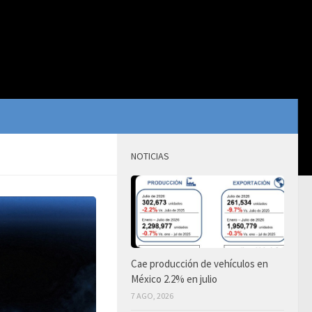
NOTICIAS
Cae producción de vehículos en
México 2.2% en julio
7 AGO, 2026