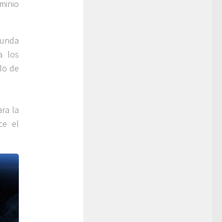
minio
funda
a los
lo de
ara la
ce el