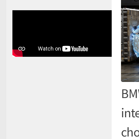
BMW
int
ch