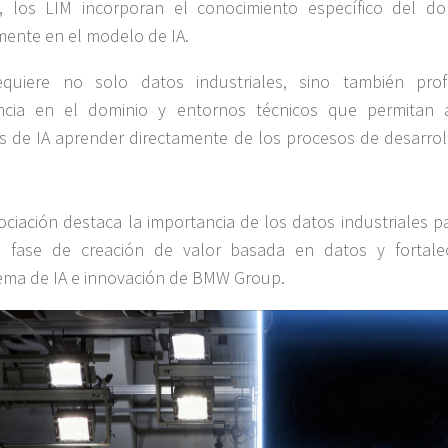
, los LIM incorporan el conocimiento específico del do
mente en el modelo de IA.
equiere no solo datos industriales, sino también pro
encia en el dominio y entornos técnicos que permitan 
s de IA aprender directamente de los procesos de desarrol
ociación destaca la importancia de los datos industriales p
a fase de creación de valor basada en datos y fortale
ema de IA e innovación de BMW Group.