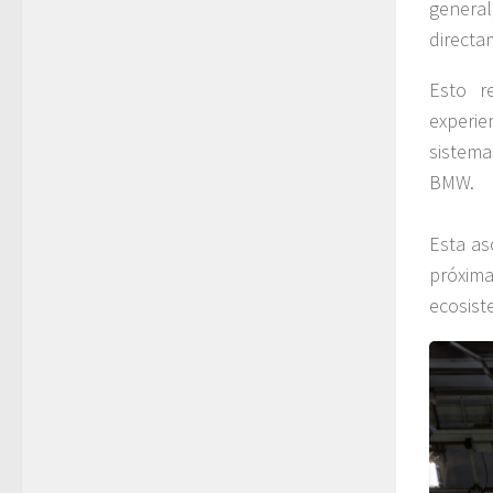
general
directa
Esto r
experi
sistema
BMW.
Esta as
próxim
ecosist