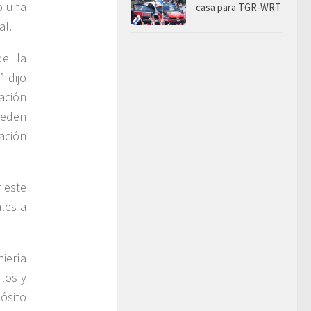
o una
casa para TGR-WRT
al.
de la
” dijo
ración
ueden
ación
 este
les a
iería
ulos y
ósito