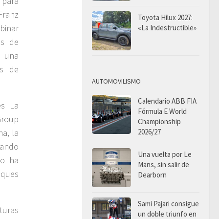
 para
 Franz
Toyota Hilux 2027:
binar
«La Indestructible»
es de
o una
as de
AUTOMOVILISMO
Calendario ABB FIA
es La
Fórmula E World
Group
Championship
a, la
2026/27
rando
Una vuelta por Le
to ha
Mans, sin salir de
oques
Dearborn
Sami Pajari consigue
turas
un doble triunfo en