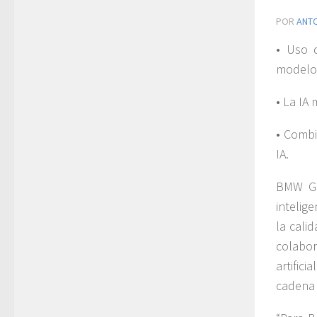
POR
ANT
• Uso 
modelos
• La IA
• Combi
IA.
BMW Gr
intelig
la cali
colabor
artifici
cadena 