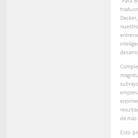
“Para B
traducir
Decker
nuestr
entren
intelig
desarrol
Comple
magnit
subraya
empresa
enorme
resulta
de más 
Esto pr