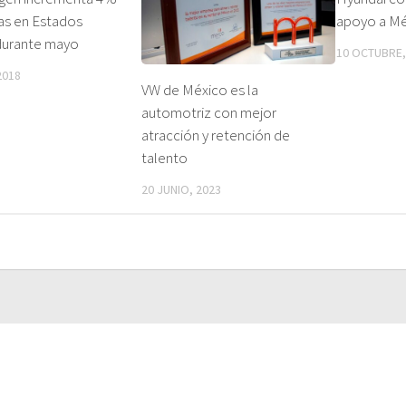
as en Estados
apoyo a M
durante mayo
10 OCTUBRE,
2018
VW de México es la
automotriz con mejor
atracción y retención de
talento
20 JUNIO, 2023