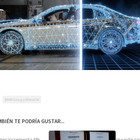
BMW Group y Mistral AI
BIÉN TE PODRÍA GUSTAR...
gen incrementa 4%
Hyundai co