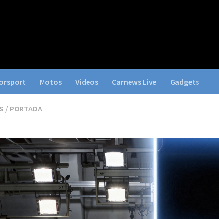
orsport
Motos
Videos
Carnews Live
Gadgets
S
/
PORTADA