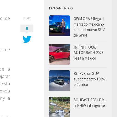
LANZAMIENTOS
to de
SHARE
GWM ORA 5 llega al
mercado mexicano
0
como el nuevo SUV
de GWM
INFINITI QX65
as de
AUTOGRAPH 2027
llega a México
de la
Kia EV3, un SUV
ejorar
subcompacto 100%
. Esta
eléctrico
encia
r y la
SOUEAST S08 i-DM,
la PHEV inteligente