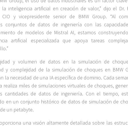
MW Group, el uso de datos industriales es un factor clave
 la inteligencia artificial en creación de valor,” dijo el Dr.
, CIO y vicepresidente senior de BMW Group. “Al com
os conjuntos de datos de ingeniería con las capacidad
amiento de modelos de Mistral AI, estamos construyend
encia artificial especializada que apoya tareas complej
lo.”
jidad y volumen de datos en la simulación de choqu
ud y complejidad de la simulación de choques en BMW 
n la necesidad de una IA específica de dominio. Cada seman
 realiza miles de simulaciones virtuales de choques, gene
s cantidades de datos de ingeniería. Con el tiempo, es
do en un conjunto histórico de datos de simulación de ch
de un petabyte.
oporciona una visión altamente detallada sobre las estruc