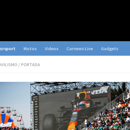
orsport
Motos
Videos
Carnews Live
Gadgets
VILISMO
/
PORTADA