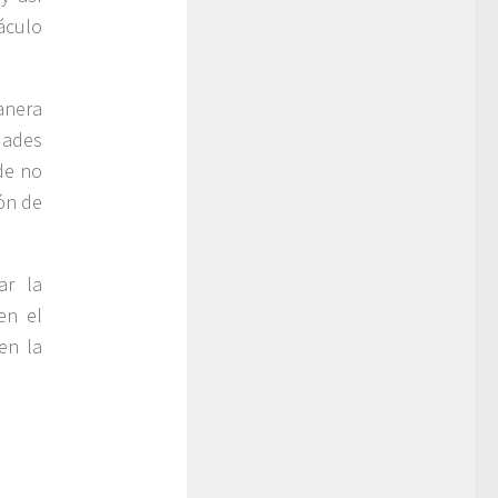
áculo
anera
dades
de no
ión de
ar la
en el
en la