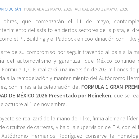
ONIO DURÁN
· PUBLICADA
12 MAYO, 2026
· ACTUALIZADO
12 MAYO, 2026
s obras, que comenzarán el 11 de mayo, contempla
tenimiento del asfalto en ciertos sectores de la pista, el dr
 como el Pit Building y el Paddock en coordinación con Tilke y
rte de su compromiso por seguir trayendo al país a la m
ría del automovilismo y garantizar que México continúe
 Formula 1, CIE realizará una inversión de 202 millones de 
da a la remodelación y mantenimiento del Autódromo Her
ez, con miras a la celebración del
FORMULA 1 GRAN PREM
DAD DE MÉXICO 2026 Presentado por Heineken
, que se rea
de octubre al 1 de noviembre.
oyecto se realizará de la mano de Tilke, firma alemana líder
e circuitos de carreras, y bajo la supervisión de FIA, con el 
 Autódromo Hermanos Rodríguez conserve la homolog