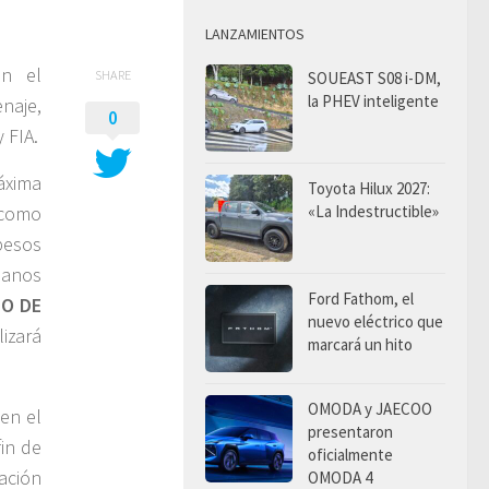
LANZAMIENTOS
n el
SHARE
SOUEAST S08 i-DM,
la PHEV inteligente
enaje,
0
 FIA.
áxima
Toyota Hilux 2027:
«La Indestructible»
 como
pesos
manos
Ford Fathom, el
IO DE
nuevo eléctrico que
lizará
marcará un hito
OMODA y JAECOO
 en el
presentaron
fin de
oficialmente
ación
OMODA 4