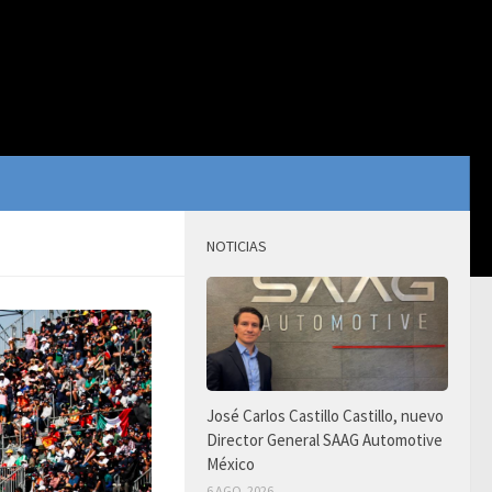
NOTICIAS
José Carlos Castillo Castillo, nuevo
Director General SAAG Automotive
México
6 AGO, 2026