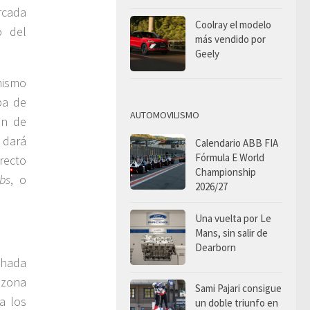
rcada
Coolray el modelo
o del
más vendido por
Geely
mismo
pa de
AUTOMOVILISMO
ón de
 dará
Calendario ABB FIA
Fórmula E World
recto
Championship
bs
, o
2026/27
Una vuelta por Le
Mans, sin salir de
Dearborn
chada
a zona
Sami Pajari consigue
a los
un doble triunfo en