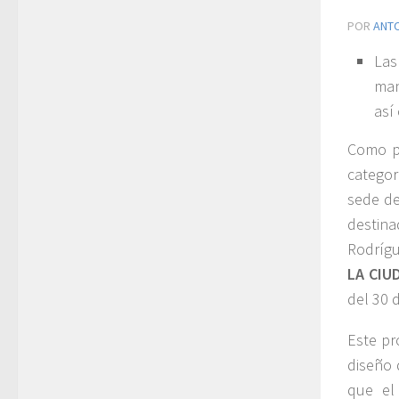
POR
ANT
La
man
así
Como pa
catego
sede de
destina
Rodrígu
LA CIU
del 30 
Este pr
diseño d
que el