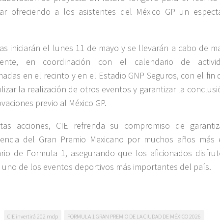
ar ofreciendo a los asistentes del México GP un espect
as iniciarán el lunes 11 de mayo y se llevarán a cabo de m
itente, en coordinación con el calendario de activi
adas en el recinto y en el Estadio GNP Seguros, con el fin 
lizar la realización de otros eventos y garantizar la conclus
ovaciones previo al México GP.
tas acciones, CIE refrenda su compromiso de garantiz
encia del Gran Premio Mexicano por muchos años más 
rio de Formula 1, asegurando que los aficionados disfrut
 uno de los eventos deportivos más importantes del país.
CIE invertirá 202 mdp
FORMULA 1 GRAN PREMIO DE LA CIUDAD DE MÉXICO 2026