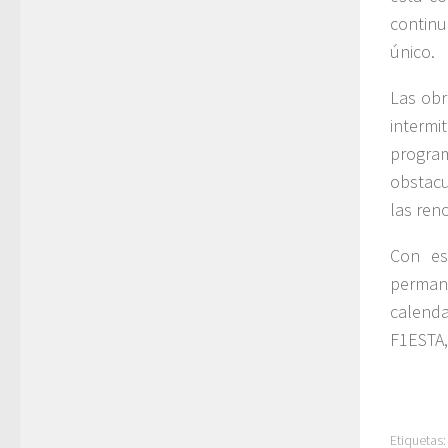
continu
único.
Las obr
interm
program
obstacu
las ren
Con es
perman
calenda
F1ESTA,
Etiquetas: