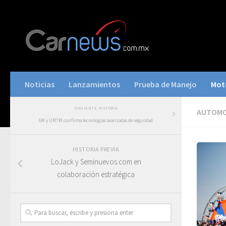
Noticias
Lanzamientos
Prueba de Manejo
Mot
SIGUIENTE HISTORIA
AUTOMO
GM y UMTRI confirma tecnologías avanzadas de seguridad
HISTORIA PREVIA
LoJack y Seminuevos.com en
colaboración estratégica