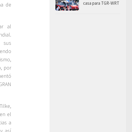
casa para TGR-WRT
na de
ar al
dial.
o sus
iendo
ismo,
, por
mentó
 GRAN
ilke,
en el
ias a
y así