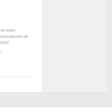
de visión
n la producción de
RONIC
24