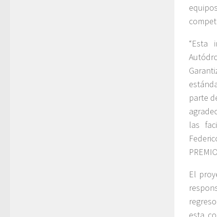
equipos
compet
“Esta 
Autódr
Garant
estánda
parte d
agradec
las fa
Federi
PREMIO
El proy
respons
regreso
esta co