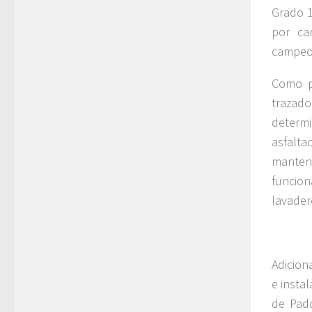
Grado 1
por ca
campeo
Como p
trazado
determi
asfalt
manten
funcio
lavader
Adicion
e insta
de Padd