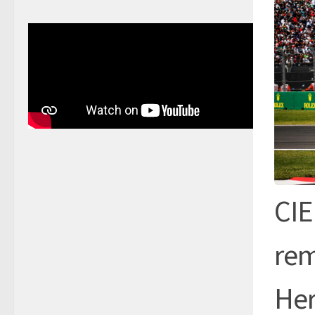
CIE
rem
Her