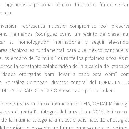
, ingenieros y personal técnico durante el fin de sema
encia.
inversión representa nuestro compromiso por preserv
omo Hermanos Rodríguez como un recinto de clase mun
izar su homologación internacional y seguir elevand
res técnicos es fundamental para que México continúe s
el calendario de Formula 1 durante los próximos años. Asim
emos la constante colaboración de la alcaldía de Iztacalco
cilidades otorgadas para llevar a cabo esta obra”, co
co González Compean, director general del FORMULA 1
 DE LA CIUDAD DE MÉXICO Presentado por Heineken.
ecto se realizará en colaboración con FIA, OMDAI México y T
able del rediseño integral del trazado en 2015. Así como 
 de la máxima categoría a nuestro país hace 11 años, grac
laboración se proyecta un futuro longevo para el recinto 