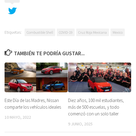
Etiquetas:
Combustible Shell
COVID-19
Cruz Roja Mexicana
Mexico
TAMBIÉN TE PODRÍA GUSTAR...
Diez años, 100 mil estudiantes,
Este Día de las Madres, Nissan
más de 500 escuelas, y todo
comparte los vehículos ideales
comenzó con un solo taller
10 MAYO, 2022
9 JUNIO, 2025