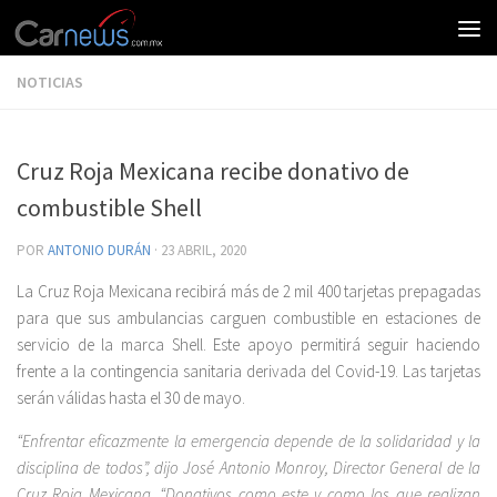
NOTICIAS
Cruz Roja Mexicana recibe donativo de
combustible Shell
POR
ANTONIO DURÁN
·
23 ABRIL, 2020
La Cruz Roja Mexicana recibirá más de 2 mil 400 tarjetas prepagadas
para que sus ambulancias carguen combustible en estaciones de
servicio de la marca Shell. Este apoyo permitirá seguir haciendo
frente a la contingencia sanitaria derivada del Covid-19. Las tarjetas
serán válidas hasta el 30 de mayo.
“Enfrentar eficazmente la emergencia depende de la solidaridad y la
disciplina de todos”, dijo José Antonio Monroy, Director General de la
Cruz Roja Mexicana. “Donativos como este y como los que realizan