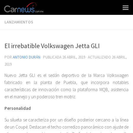
LANZAMIENTOS
El irrebatible Volkswagen Jetta GLI
POR
ANTONIO DURÁN
· PUBLICADA
26 ABRIL, 2019
· ACTUALIZADO
26 ABRIL,
2019
Nuevo Jetta GLI es el sedán deportivo de la Marca Volkswagen
fabricado en la planta de Puebla, que incorpora notables
características de innovación como la plataforma MQB, asistencia
en el manejo y un poderoso tren motriz.
Personalidad
Su silueta se caracteriza por un diseño posterior cercano a la línea
de un Coupé. Destacan el techo corredizo panorámico con ajuste de