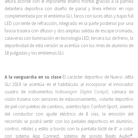
altura acorde con el imponente diseño frontal gracias a la parrilla
delantera deportiva con diseño de panal y línea inferior en rojo
complementada por el emblema GLI, faros con luces altas y bajas full
LED con lente de refracción, integrado en la parte posterior por una
fascia trasera con difusor y dos amplias salidas de escape cromada,
calaveras con iluminación en tecnología LED, tercera luz de freno, la
deportividad de esta versión se acentúa con los rines de aluminio de
18 pulgadas y los emblemas GLI.
A la vanguardia en su clase
El carácter deportivo de Nuevo Jetta
GLI 2019 se acentúa en el habitáculo al incorporar el innovador
cuadro de instrumentos
Volkswagen Digital Cockpit
, cámara de
visión trasera con sensores de estacionamiento, volante deportivo
de piel con paletas de cambios, asientos tipo Confort-Sport, asiento
del conductor con ajuste eléctrico de 8 vías, la emoción del
recorrido se podrá sentir con los pedales deportivos en aluminio,
control, nitidez y estilo a bordo con la pantalla táctil de 8″ a color
con sistema App Connect, sistema de sonido Beats Audio®,