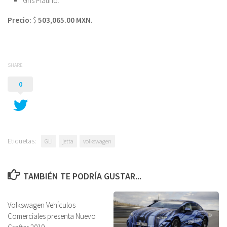
Gris Platino.
Precio:
$
503,065.00
MXN.
SHARE
0
Etiquetas:
GLI
jetta
volkswagen
TAMBIÉN TE PODRÍA GUSTAR...
Volkswagen Vehículos
Comerciales presenta Nuevo