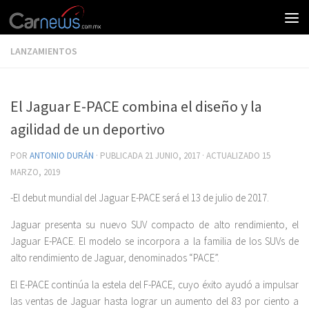
LANZAMIENTOS
El Jaguar E-PACE combina el diseño y la
agilidad de un deportivo
POR
ANTONIO DURÁN
· PUBLICADA
21 JUNIO, 2017
· ACTUALIZADO
15
MARZO, 2019
-El debut mundial del Jaguar E-PACE será el 13 de julio de 2017.
Jaguar presenta su nuevo SUV compacto de alto rendimiento, el
Jaguar E-PACE. El modelo se incorpora a la familia de los SUVs de
alto rendimiento de Jaguar, denominados “PACE”.
El E-PACE continúa la estela del F-PACE, cuyo éxito ayudó a impulsar
las ventas de Jaguar hasta lograr un aumento del 83 por ciento a