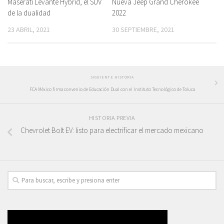
Maserati Levante Hybrid, el SUV
Nueva Jeep Grand Cherokee
de la dualidad
2022
23 ABRIL, 2021
30 SEPTIEMBRE, 2021
SIGUIENTE HISTORIA
FCA México firma convenio de Educación Dual con el Instituto Tecnológico de Toluca
HISTORIA PREVIA
Chevrolet Bolt EV: listo para electrificar el mercado mexicano