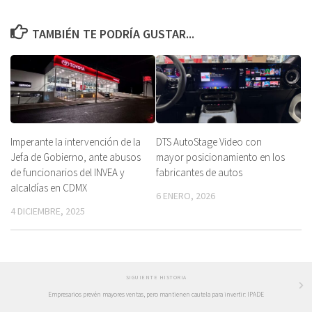
TAMBIÉN TE PODRÍA GUSTAR...
Imperante la intervención de la
DTS AutoStage Video con
Jefa de Gobierno, ante abusos
mayor posicionamiento en los
de funcionarios del INVEA y
fabricantes de autos
alcaldías en CDMX
6 ENERO, 2026
4 DICIEMBRE, 2025
SIGUIENTE HISTORIA
Empresarios prevén mayores ventas, pero mantienen cautela para invertir: IPADE