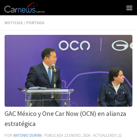
NOTICIAS
/
PORTADA
GAC México y One Car Now (OCN) en alianza
estratégica
POR
ANTONIO DURÁN
· PUBLICADA
22 ENERO, 2026
· ACTUALIZADO
22