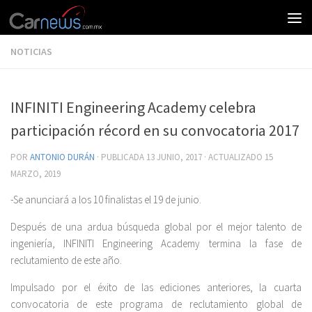
NOTICIAS
INFINITI Engineering Academy celebra
participación récord en su convocatoria 2017
POR
ANTONIO DURÁN
· PUBLICADA
13 JUNIO, 2017
· ACTUALIZADO
15
MARZO, 2019
-Se anunciará a los 10 finalistas el 19 de junio.
Después de una ardua búsqueda global por el mejor talento de
ingeniería, INFINITI Engineering Academy termina la fase de
reclutamiento de este año.
Impulsado por el éxito de las ediciones anteriores, la cuarta
convocatoria de este programa de reclutamiento global de