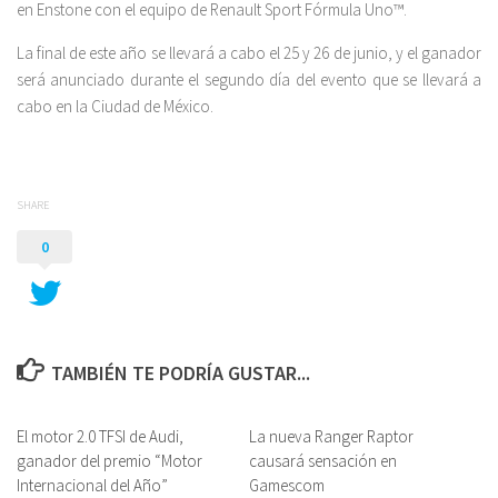
en Enstone con el equipo de Renault Sport Fórmula Uno™.
La final de este año se llevará a cabo el 25 y ‪26 de junio‬, y el ganador
será anunciado durante el segundo día del evento que se llevará a
cabo en la Ciudad de México.
SHARE
0
TAMBIÉN TE PODRÍA GUSTAR...
El motor 2.0 TFSI de Audi,
La nueva Ranger Raptor
ganador del premio “Motor
causará sensación en
Internacional del Año”
Gamescom