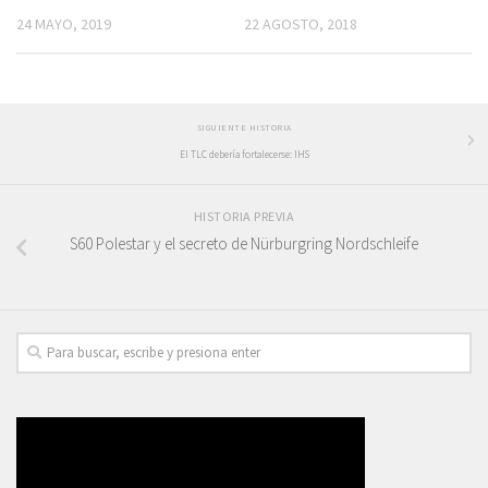
24 MAYO, 2019
22 AGOSTO, 2018
SIGUIENTE HISTORIA
El TLC debería fortalecerse: IHS
HISTORIA PREVIA
S60 Polestar y el secreto de Nürburgring Nordschleife