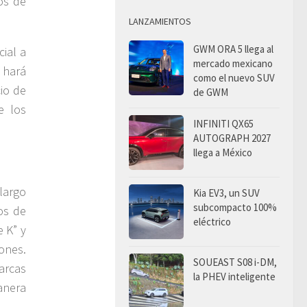
os de
LANZAMIENTOS
GWM ORA 5 llega al
ial a
mercado mexicano
 hará
como el nuevo SUV
io de
de GWM
e los
INFINITI QX65
AUTOGRAPH 2027
llega a México
 largo
Kia EV3, un SUV
subcompacto 100%
os de
eléctrico
e K” y
ones.
SOUEAST S08 i-DM,
marcas
la PHEV inteligente
anera