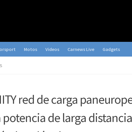
orsport
Motos
Videos
Carnews Live
Gadgets
S
ITY red de carga paneurop
a potencia de larga distancia