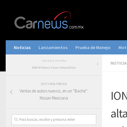
Noticias
Lanzamientos
Prueba de Manejo
Mot
SIGUIENTE HISTORIA
NOTICIA
BMW i8 Protonic Frozen Yellow Edition
HISTORIA PREVIA
Ventas de autos nuevos, en un “Bache”:
ION
Nissan Mexicana
alt