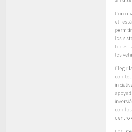
Con una
el est
permiti
los sis
todas l
los veh
Elegir 
con tec
iniciat
apoyada
inversi
con los
dentro 
Los mi