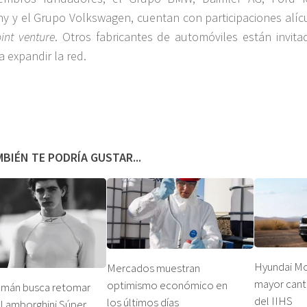
 y el Grupo Volkswagen, cuentan con participaciones alíc
oint venture
. Otros fabricantes de automóviles están invita
a expandir la red.
BIÉN TE PODRÍA GUSTAR...
Hyundai Mo
Mercados muestran
mayor cant
optimismo económico en
zmán busca retomar
del IIHS
los últimos días
 Lamborghini Súper