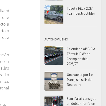
Toyota Hilux 2027:
izará
«La Indestructible»
, que
ecto a
rto a
r que
AUTOMOVILISMO
Calendario ABB FIA
Fórmula E World
ración
Championship
o con
2026/27
ellas
s. La
Una vuelta por Le
Mans, sin salir de
pantes
Dearborn
ional
Sami Pajari consigue
un doble triunfo en
Motor