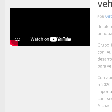
veh
POR
ANT
-Implem
princip
Grupo 
con Au
desarro
para ve
Con apr
a 2020 
importa
con se
Michae