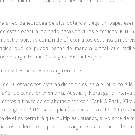
en crecimiento que alcanzará los 50 empleados a principi
mera red paneuropea de alta potencia juega un papel esenc
 de establecer un mercado para vehículos eléctricos. IONITY
 nuestro objetivo común de ofrecer a los usuarios un servic
ápida que se pueda pagar de manera digital que facilit
dos de larga distancia”, asegura Michael Hajesch.
ón de 20 estaciones de carga en 2017.
l de 20 estaciones estarán disponibles para el público a lo
 año, ubicadas en Alemania, Austria y Noruega, a interval
ómetros a través de colaboraciones con “Tank & Rast”, “Circl
lo largo de 2018, se ampliará la red a más de 100 estaci
a de ellas permitirá que múltiples usuarios, al volante de 
ículos diferentes, puedan cargar sus coches de m
nea.