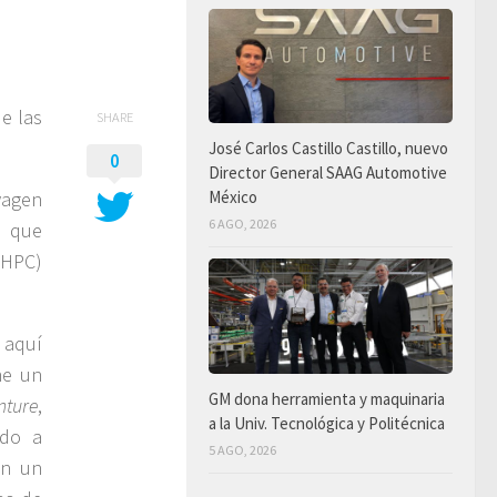
e las
SHARE
José Carlos Castillo Castillo, nuevo
0
Director General SAAG Automotive
wagen
México
6 AGO, 2026
, que
(HPC)
 aquí
ne un
GM dona herramienta y maquinaria
nture
,
a la Univ. Tecnológica y Politécnica
ado a
5 AGO, 2026
on un