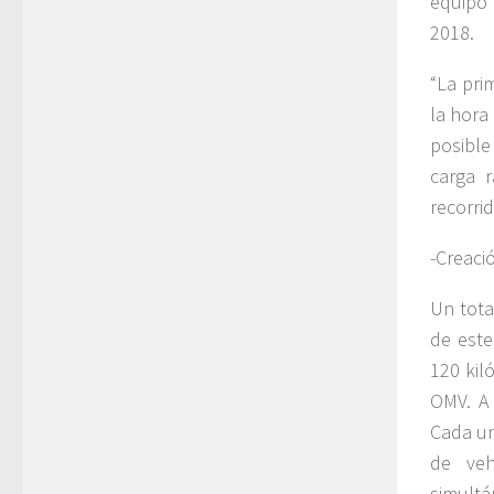
equipo 
2018.
“La pri
la hora
posible
carga r
recorri
-Creaci
Un tota
de este
120 kil
OMV. A 
Cada un
de veh
simultá