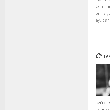
Company
en la
j
ayudar 
TAM
Raúl Gu
carreras