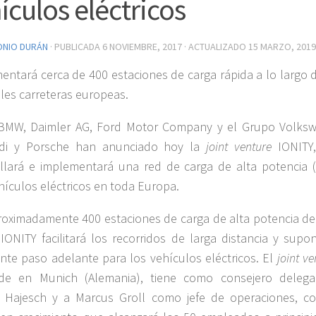
ículos eléctricos
ONIO DURÁN
· PUBLICADA
6 NOVIEMBRE, 2017
· ACTUALIZADO
15 MARZO, 2019
entará cerca de 400 estaciones de carga rápida a lo largo d
ales carreteras europeas.
BMW, Daimler AG, Ford Motor Company y el Grupo Volks
di y Porsche han anunciado hoy la
joint venture
IONITY
llará e implementará una red de carga de alta potencia 
hículos eléctricos en toda Europa.
oximadamente 400 estaciones de carga de alta potencia de
IONITY facilitará los recorridos de larga distancia y supo
nte paso adelante para los vehículos eléctricos. El
joint ve
de en Munich (Alemania), tiene como consejero deleg
l Hajesch y a Marcus Groll como jefe de operaciones, c