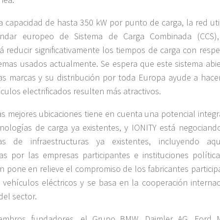
 capacidad de hasta 350 kW por punto de carga, la red util
ándar europeo de Sistema de Carga Combinada (CCS)
rá reducir significativamente los tiempos de carga con resp
temas usados actualmente. Se espera que este sistema abie
as marcas y su distribución por toda Europa ayude a hace
ículos electrificados resulten más atractivos.
las mejores ubicaciones tiene en cuenta una potencial integ
nologías de carga ya existentes, y IONITY está negociand
ivas de infraestructuras ya existentes, incluyendo aqu
s por las empresas participantes e instituciones política
ón pone en relieve el compromiso de los fabricantes partici
 vehículos eléctricos y se basa en la cooperación internac
del sector.
embros fundadores, el Grupo BMW, Daimler AG, Ford 