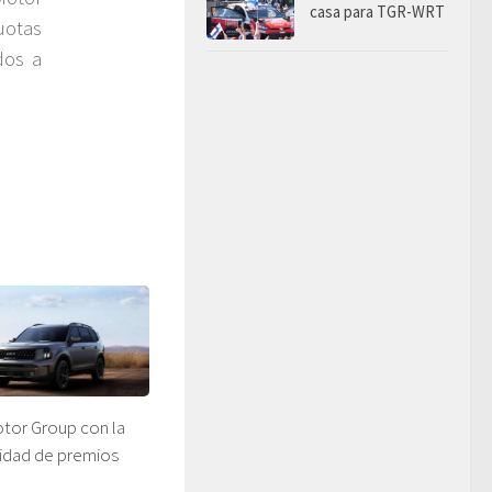
casa para TGR-WRT
uotas
dos a
tor Group con la
idad de premios