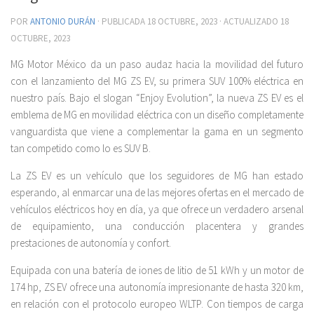
POR
ANTONIO DURÁN
· PUBLICADA
18 OCTUBRE, 2023
· ACTUALIZADO
18
OCTUBRE, 2023
MG Motor México da un paso audaz hacia la movilidad del futuro
con el lanzamiento del MG ZS EV, su primera SUV 100% eléctrica en
nuestro país. Bajo el slogan “Enjoy Evolution”, la nueva ZS EV es el
emblema de MG en movilidad eléctrica con un diseño completamente
vanguardista que viene a complementar la gama en un segmento
tan competido como lo es SUV B.
La ZS EV es un vehículo que los seguidores de MG han estado
esperando, al enmarcar una de las mejores ofertas en el mercado de
vehículos eléctricos hoy en día, ya que ofrece un verdadero arsenal
de equipamiento, una conducción placentera y grandes
prestaciones de autonomía y confort.
Equipada con una batería de iones de litio de 51 kWh y un motor de
174 hp, ZS EV ofrece una autonomía impresionante de hasta 320 km,
en relación con el protocolo europeo WLTP. Con tiempos de carga