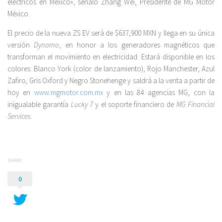
eléctricos en México», señaló Zhang Wei, Presidente de MG Motor
México.
El precio de la nueva ZS EV será de $637,900 MXN y llega en su única
versión
Dynamo
, en honor a los generadores magnéticos que
transforman el movimiento en electricidad. Estará disponible en los
colores: Blanco York (color de lanzamiento), Rojo Manchester, Azul
Zafiro, Gris Oxford y Negro Stonehenge y saldrá a la venta a partir de
hoy en
www.mgmotor.com.mx
y en las 84 agencias MG, con la
inigualable garantía
Lucky 7
y el soporte financiero de
MG Financial
Services
.
SHARE
0