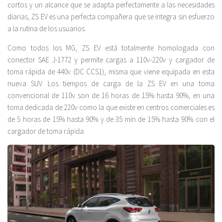
cortos y un alcance que se adapta perfectamente a las necesidades
diarias, ZS EV es una perfecta compañera que se integra sin esfuerzo
a la rutina de los usuarios.
Como todos los MG, ZS EV está totalmente homologada con
conector SAE J-1772 y permite cargas a 110v-220v y cargador de
toma rápida de 440v (DC CCS1), misma que viene equipada en esta
nueva SUV. Los tiempos de carga de la ZS EV en una toma
convencional de 110v son de 16 horas de 15% hasta 90%, en una
toma dedicada de 220v como la que existe en centros comerciales es
de 5 horas de 15% hasta 90% y de 35 min de 15% hasta 90% con el
cargador de toma rápida.