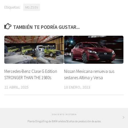
Etiquetas:
MG ZS EV
TAMBIÉN TE PODRÍA GUSTAR...
Mercedes-Benz Clase G Edition
Nissan Mexicana renueva sus
STRONGER THAN THE 1980s
sedanes Altima y Versa
21 ABRIL, 2025
18 ENERO, 2023
SIGUIENTE HISTORIA
Planta Dingolfing de BMW celebra 50 años de producción de autos