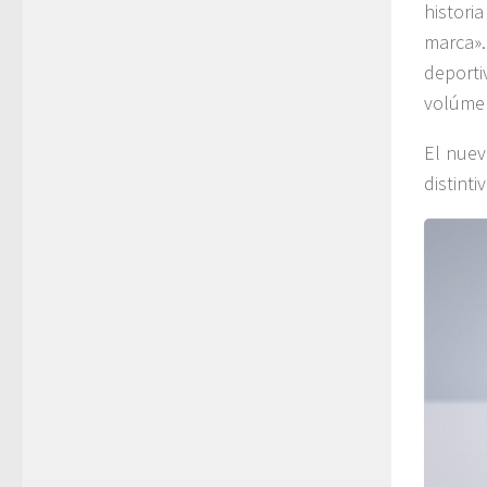
histori
marca»
deport
volúmen
El nuev
distinti