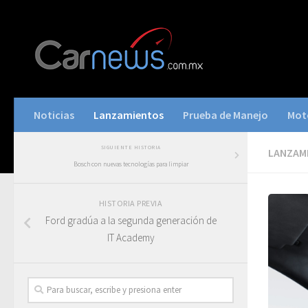
Noticias
Lanzamientos
Prueba de Manejo
Mot
SIGUIENTE HISTORIA
LANZAM
Bosch con nuevas tecnologías para limpiar
HISTORIA PREVIA
Ford gradúa a la segunda generación de
IT Academy