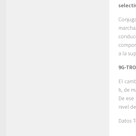
selecti
Conjuga
marcha.
conducc
comport
a la sup
9G-TRO
El camb
ti, de 
De ese 
nivel de
Datos T