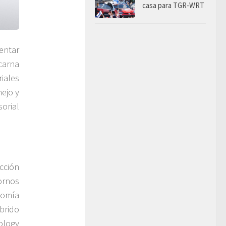
casa para TGR-WRT
entar
ncarna
riales
ejo y
orial
cción
ornos
nomía
brido
ology