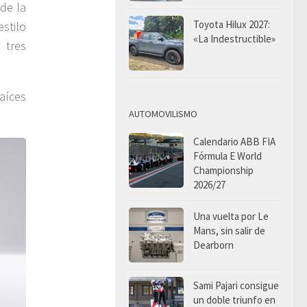
de la
Toyota Hilux 2027:
stilo
«La Indestructible»
 tres
aíces
AUTOMOVILISMO
Calendario ABB FIA
Fórmula E World
Championship
2026/27
Una vuelta por Le
Mans, sin salir de
Dearborn
Sami Pajari consigue
un doble triunfo en