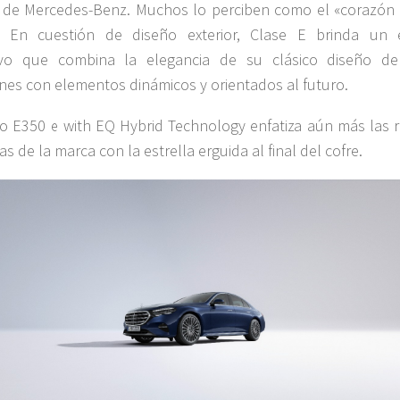
a de Mercedes-Benz. Muchos lo perciben como el «corazón 
. En cuestión de diseño exterior, Clase E brinda un e
ivo que combina la elegancia de su clásico diseño de
es con elementos dinámicos y orientados al futuro.
o E350 e with EQ Hybrid Technology enfatiza aún más las r
vas de la marca con la estrella erguida al final del cofre.