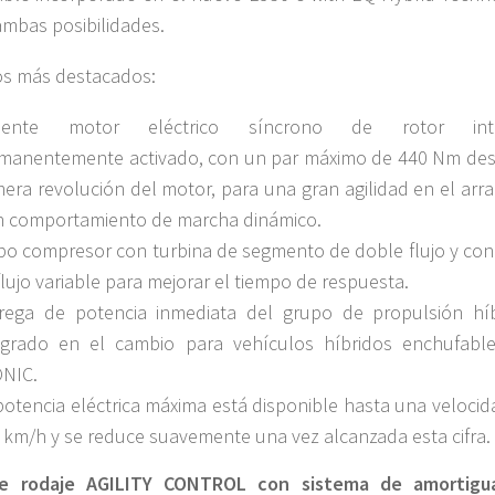
ambas posibilidades.
os más destacados:
iciente motor eléctrico síncrono de rotor inte
manentemente activado, con un par máximo de 440 Nm des
mera revolución del motor, para una gran agilidad en el arr
n comportamiento de marcha dinámico.
bo compresor con turbina de segmento de doble flujo y con
flujo variable para mejorar el tiempo de respuesta.
rega de potencia inmediata del grupo de propulsión híb
egrado en el cambio para vehículos híbridos enchufabl
NIC.
potencia eléctrica máxima está disponible hasta una velocid
 km/h y se reduce suavemente una vez alcanzada esta cifra.
e rodaje AGILITY CONTROL con sistema de amortigu