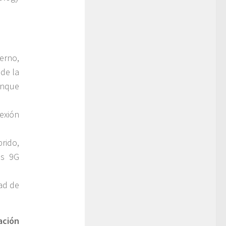
rno,
de la
anque
exión
rido,
es 9G
ad de
ación