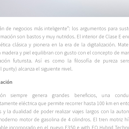
án de negocios más inteligente”: los argumentos para sust
irmación son bastos y muy nutridos. El interior de Clase E e
ética clásica y pionera en la era de la digitalización. Mate
 madera y piel equilibran con gusto con el concepto de man
zación futurista. Así es como la filosofía de pureza sens
 purity) alcanza el siguiente nivel.
zación
ón siempre genera grandes beneficios, una condu
amente eléctrica que permite recorrer hasta 100 km en ent
 y la dualidad de poder realizar viajes largos con la auto
oderno motor de gasolina de 4 cilindros. El tren motriz hí
ble incorporado en el nuevo E350 e with EQ Hybrid Techn