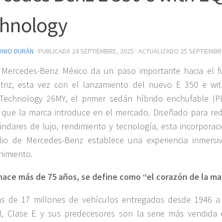
chnology
ONIO DURÁN
· PUBLICADA
24 SEPTIEMBRE, 2025
· ACTUALIZADO
25 SEPTIEMBR
 Mercedes-Benz México da un paso importante hacia el f
triz, esta vez con el lanzamiento del nuevo E 350 e wi
Technology 26MY, el primer sedán híbrido enchufable (Pl
 que la marca introduce en el mercado. Diseñado para rede
ándares de lujo, rendimiento y tecnología, esta incorporaci
lio de Mercedes-Benz establece una experiencia inmersi
nimiento.
ace más de 75 años, se define como “el corazón de la ma
s de 17 millones de vehículos entregados desde 1946 a 
, Clase E y sus predecesores son la serie más vendida 