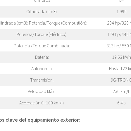
Cilindros
L4
Cilindrada (cm3):
1.999
ilindrada (cm3): Potencia/Torque (Combustión):
204 hp/320
Potencia/Torque (Eléctrico):
129 hp/440
Potencia /Torque Combinada:
313 hp/ 550
Bateria:
19.53 kWh
Autonomia:
Hasta 122 
Transmisión:
9G-TRONI
Velocidad Máx.:
236 km/h
Aceleración 0 -100 km/h:
6.4 s
os clave del equipamiento exterior: