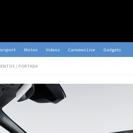
orsport
Motos
Videos
Carnews Live
Gadgets
IENTOS
/
PORTADA