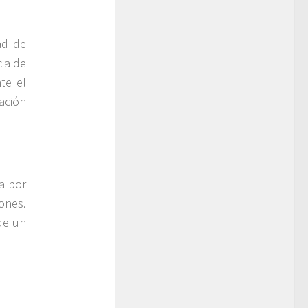
ad de
ia de
te el
ación
a por
iones.
de un