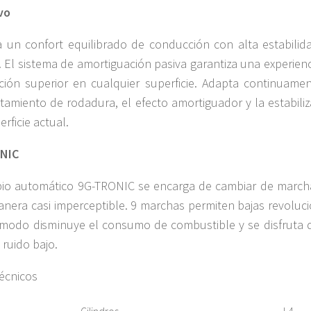
vo
 un confort equilibrado de conducción con alta estabilid
 El sistema de amortiguación pasiva garantiza una experienc
ión superior en cualquier superficie. Adapta continuamen
amiento de rodadura, el efecto amortiguador y la estabiliz
erficie actual.
NIC
io automático 9G-TRONIC se encarga de cambiar de march
manera casi imperceptible. 9 marchas permiten bajas revoluc
modo disminuye el consumo de combustible y se disfruta 
 ruido bajo.
écnicos