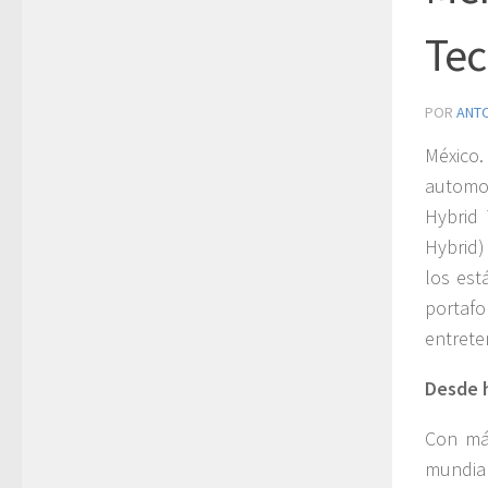
Te
POR
ANT
México.
automo
Hybrid 
Hybrid)
los est
portafo
entrete
Desde h
Con má
mundial