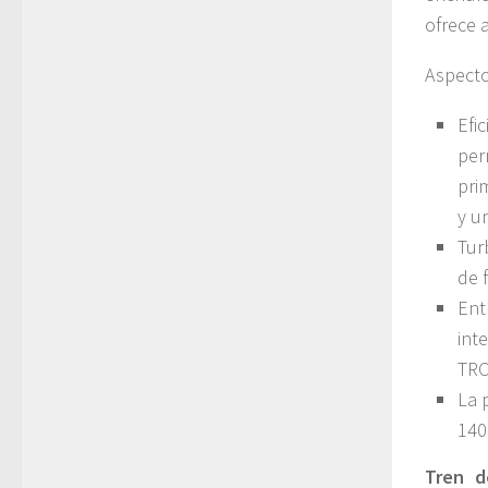
ofrece 
Aspect
Ef
per
pri
y u
Tur
de 
Ent
int
TRO
La 
140
Tren d