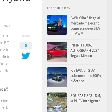
LANZAMIENTOS
GWM ORA 5 llega al
mercado mexicano
E, 2025
como el nuevo SUV
de GWM
uturo
SHARE
th EQ
INFINITI QX65
0
ug-in
AUTOGRAPH 2027
llega a México
finir
ón al
va de
Kia EV3, un SUV
subcompacto 100%
eléctrico
rca”.
SOUEAST S08 i-DM,
nivel
la PHEV inteligente
en la