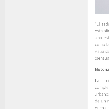
“El sed
esta af
una est
como la
visuali
(sensual
Motori
La uni
complet
urbanos
de un m
enchufa