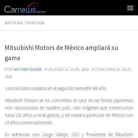
NOTICIAS
/
PORTADA
Mitsubishi Motors de México ampliará su
gama
POR
ANTONIO DURÁN
· PUBLICADA
21 JULIO, 2020
· ACTUALIZADO
21 JULIO,
2020
-Lanzará dos modelos en el segundo semestre del año.
Mitsubishi Motors se ha convertido en una de las firmas japonesas
más reconocidas en nuestro país, con orígenes que comenzaron
hace 102 años a nivel global, y de manera particular en México con
13 años comercializando.
En entrevista con Jorge Vallejo, CEO y Presidente de Mitsubishi