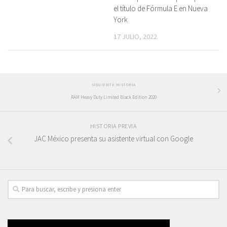
el título de Fórmula E en Nueva
York
17 JULIO, 2022
SIGUIENTE HISTORIA
RAM Heavy Duty Limited Black Edition 2020
HISTORIA PREVIA
JAC México presenta su asistente virtual con Google