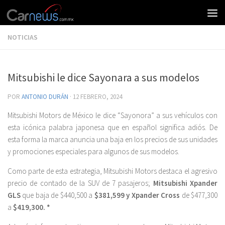
NOTICIAS
Mitsubishi le dice Sayonara a sus modelos
POR
ANTONIO DURÁN
·
12 FEBRERO, 2024
Mitsubishi Motors de México le dice “Sayonora” a sus vehículos con
esta icónica palabra japonesa que en español significa adiós. De
esta forma la marca anuncia una baja en los precios de sus unidades
y promociones especiales para algunos de sus modelos.
Como parte de esta estrategia, Mitsubishi Motors destaca el agresivo
precio de contado de la SUV de 7 pasajeros;
Mitsubishi Xpander
GLS
que baja de $440,500 a
$381,599 y Xpander Cross
de
$477,300
a
$419,300.
*