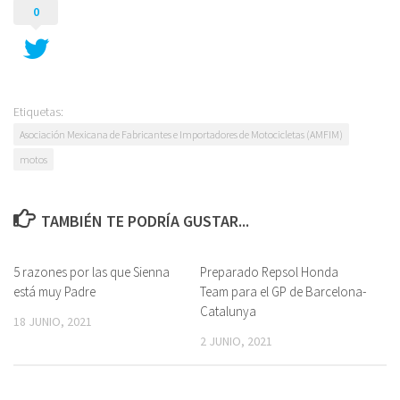
0
Etiquetas:
Asociación Mexicana de Fabricantes e Importadores de Motocicletas (AMFIM)
motos
TAMBIÉN TE PODRÍA GUSTAR...
5 razones por las que Sienna
Preparado Repsol Honda
está muy Padre
Team para el GP de Barcelona-
Catalunya
18 JUNIO, 2021
2 JUNIO, 2021