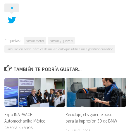
0
Etiquetas:
Nissan Motor
Nissan y Quemix
Simulación aerodinámica de un vehículo que utiliza un algoritmo cuántico
TAMBIÉN TE PODRÍA GUSTAR...
Expo INA PAACE
Reciclaje, el siguiente paso
Automechanika México
para la impresión 3D de BMW
celebra 25 años
24 JULIO, 2025