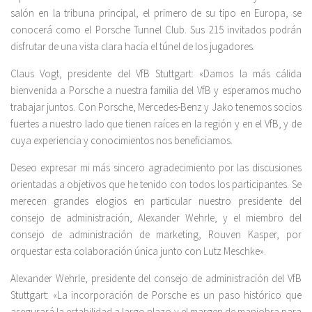
salón en la tribuna principal, el primero de su tipo en Europa, se
conocerá como el Porsche Tunnel Club. Sus 215 invitados podrán
disfrutar de una vista clara hacia el túnel de los jugadores.
Claus Vogt, presidente del VfB Stuttgart: «Damos la más cálida
bienvenida a Porsche a nuestra familia del VfB y esperamos mucho
trabajar juntos. Con Porsche, Mercedes-Benz y Jako tenemos socios
fuertes a nuestro lado que tienen raíces en la región y en el VfB, y de
cuya experiencia y conocimientos nos beneficiamos.
Deseo expresar mi más sincero agradecimiento por las discusiones
orientadas a objetivos que he tenido con todos los participantes. Se
merecen grandes elogios en particular nuestro presidente del
consejo de administración, Alexander Wehrle, y el miembro del
consejo de administración de marketing, Rouven Kasper, por
orquestar esta colaboración única junto con Lutz Meschke».
Alexander Wehrle, presidente del consejo de administración del VfB
Stuttgart: «La incorporación de Porsche es un paso histórico que
asegurará la estabilidad a largo plazo y el margen de maniobra para