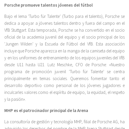
Porsche promueve talentos jóvenes del fútbol
Bajo el lema ‘Turbo für Talente’ (Turbo para el talento), Porsche se
dedica a apoyar a jóvenes talentos dentro y fuera del campo en el
VfB Stuttgart. Esta temporada, Porsche se ha convertido en el socio
oficial de la academia juvenil del equipo y el socio principal de los
‘Jungen Wilden’ y la Escuela de Fútbol del VfB. Esta asociación
incluye que Porsche aparezca en la manga de la camiseta del equipo
y en los uniformes de entrenamiento de los equipos juveniles del VfB
desde U11 hasta U21. Lutz Meschke, CFO de Porsche: «Nuestro
programa de promoción juvenil ‘Turbo für Talente’ se centra
principalmente en temas sociales. Queremos fomentar tanto el
desarrollo deportivo como personal de los jóvenes jugadores e
inculcarles valores como el espíritu de equipo, la equidad, el respeto
y la pasión».
MHP es el patrocinador principal de la Arena
La consultoría de gestión y tecnología MHP, filial de Porsche AG, ha
adquirido los derechos del nombre de la MHP Arena Stuttgart desde