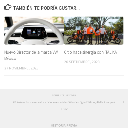
TAMBIÉN TE PODRÍA GUSTAR...
Nuevo Director de la marca VW
Citio hace sinergia con ITALIKA
México
20 SEPTIEMBRE, 2023
27 NOVIEMBRE, 2023
SIGUIENTE HISTORIA
GR Yaris evoluciona con dos ediciones especiales: Sébastien Ogier Edition y Kalle Rovanperä
Edition
HISTORIA PREVIA