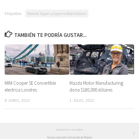
Etiquetas:
Porsche Taycan y Cayenne Black Edition
TAMBIÉN TE PODRÍA GUSTAR...
MINI Cooper SE Convertible
Mazda Motor Manufacturing
electriza Londres
dona $180,000 dólares
8 JUNIO, 2023
1 JULIO, 2022
SIGUIENTE HISTORIA
Nueva marca de lubricantes de Repsol