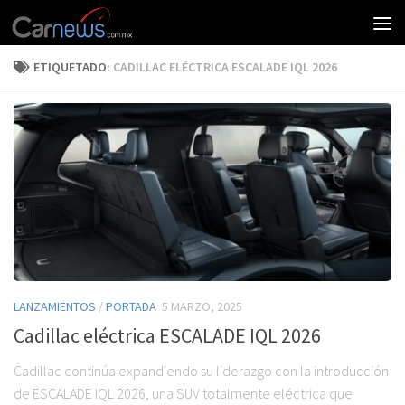
ETIQUETADO:
CADILLAC ELÉCTRICA ESCALADE IQL 2026
LANZAMIENTOS
/
PORTADA
5 MARZO, 2025
Cadillac eléctrica ESCALADE IQL 2026
Cadillac continúa expandiendo su liderazgo con la introducción
de ESCALADE IQL 2026, una SUV totalmente eléctrica que