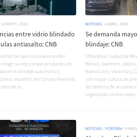
10 MAYO, 2024
NOTICIAS
4 ABRIL, 2024
ncias entre vidrio blindado
Se demanda mayor
culas antiasalto: CNB
blindaje: CNB
nalidad de que los usuarios eviten
Chihuahua, Ciudad de Méx
 riesgo su vida y exijan productos de
México, Guerrero, Jalisco
dad en el blindaje automotriz y
Nuevo León, Veracruz y Z
tónico, expertos del Consejo Nacional
con mayor cultura de pr
stria de la...
de delitos y de acciones 
organizado contra civiles,.
NOTICIAS
/
PORTADA
9 MAR