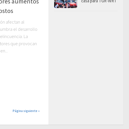
ores aumentos
casa para TGR-WRT
ostos
ón afectan al
lumbra el desarrollo
elincuencia. La
ctores que provocan
en...
Página siguiente »