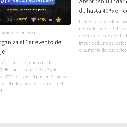
Absorben Blindad
de hasta 40% en c
Elementos como la inflaci
mercado, pero el CNB vis
24 NOVIEMBRE, 2023
de su sector debido a la d
ganiza el 1er evento de
impunidad, uno de los fa
el aumento de los delitos 
je
o Nacional de la Industria de la
 (CNB) anunció que el 27 y 28 de
de 2024 realizará el primer Congreso
del Blindaje en el país, en el hotel
...