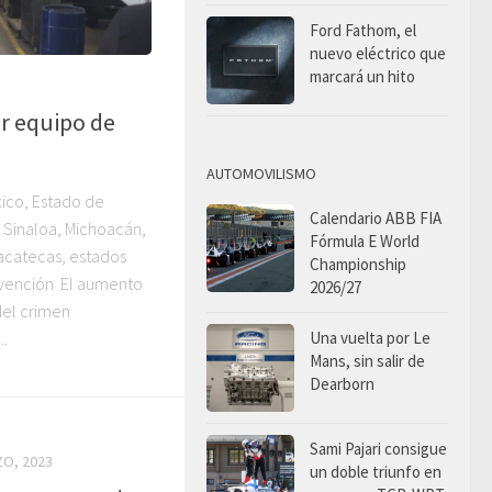
Ford Fathom, el
nuevo eléctrico que
marcará un hito
 equipo de
AUTOMOVILISMO
ico, Estado de
Calendario ABB FIA
, Sinaloa, Michoacán,
Fórmula E World
acatecas, estados
Championship
evención El aumento
2026/27
del crimen
..
Una vuelta por Le
Mans, sin salir de
Dearborn
Sami Pajari consigue
ZO, 2023
un doble triunfo en