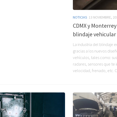
NOTICIAS
13 NOVIEMBRE, 20
CDMX y Monterre
blindaje vehicular
La industria del blindaje 
gracias a los nuevos dise
vehículos, tales como: su
radares, sensores que te in
velocidad, frenado, etc. C