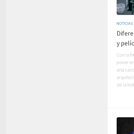
NOTICIAS
Difere
y pelí
Con la fi
poner en
alta cali
arquitec
de la Indu