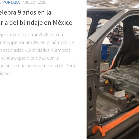
/
PORTADA
7 JULIO, 2026
lebra 9 años en la
ria del blindaje en México
ejo proyecta cerrar 2026 con un
nto superior al 30% en el número de
 asociadas. -La iniciativa Miembros
ntinúa expandiéndose con la
ación de una nueva empresa de Perú.
ismo...