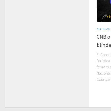
NOTICIAS
CNB or
blinda
El Consej
Balística
febrero 
Nacional 
Courtyard