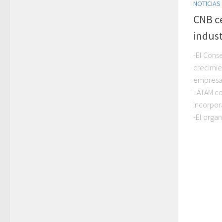
NOTICIAS
CNB ce
indust
-El Cons
crecimie
empresas
LATAM co
incorpor
-El organ