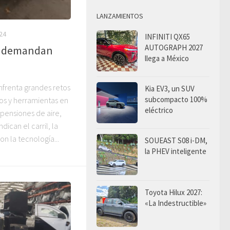
LANZAMIENTOS
24
INFINITI QX65
AUTOGRAPH 2027
y demandan
llega a México
enfrenta grandes retos
Kia EV3, un SUV
subcompacto 100%
ños y herramientas en
eléctrico
spensiones de aire,
dican el carril, la
on la tecnología...
SOUEAST S08 i-DM,
la PHEV inteligente
Toyota Hilux 2027:
«La Indestructible»