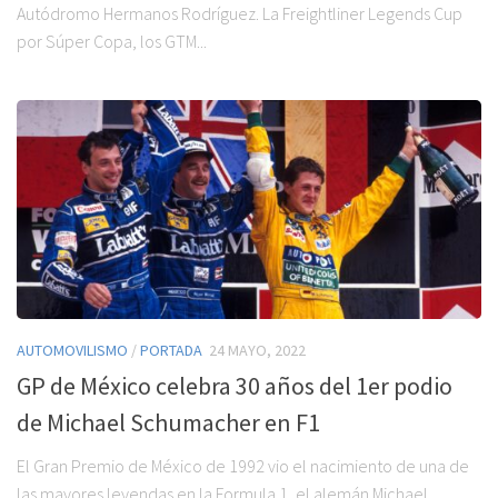
Autódromo Hermanos Rodríguez. La Freightliner Legends Cup
por Súper Copa, los GTM...
AUTOMOVILISMO
/
PORTADA
24 MAYO, 2022
GP de México celebra 30 años del 1er podio
de Michael Schumacher en F1
El Gran Premio de México de 1992 vio el nacimiento de una de
las mayores leyendas en la Formula 1, el alemán Michael