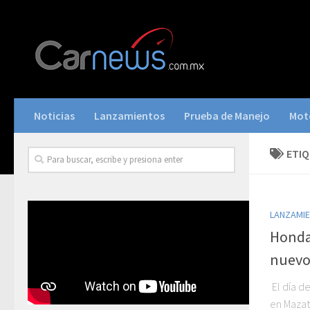
Noticias
Lanzamientos
Prueba de Manejo
Mot
ETI
LANZAMI
Honda
nuevo
El día d
en Mazat