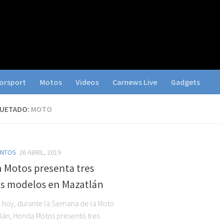
orsport
Motos
Videos
Carnews Live
Gadgets
QUETADO:
MOTO
ENTOS
26 ABRIL, 2019
 Motos presenta tres
s modelos en Mazatlán
e hoy, durante la Semana de la Moto
lán, Honda Motos presentó tres