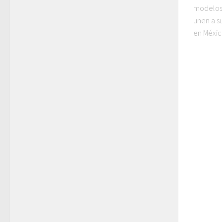
modelos 
unen a s
en México