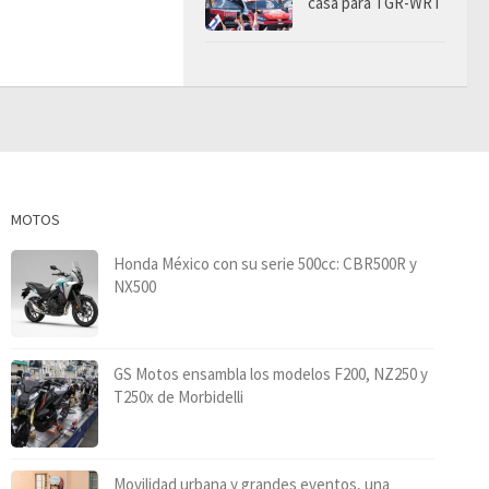
casa para TGR-WRT
MOTOS
Honda México con su serie 500cc: CBR500R y
NX500
GS Motos ensambla los modelos F200, NZ250 y
T250x de Morbidelli
Movilidad urbana y grandes eventos, una