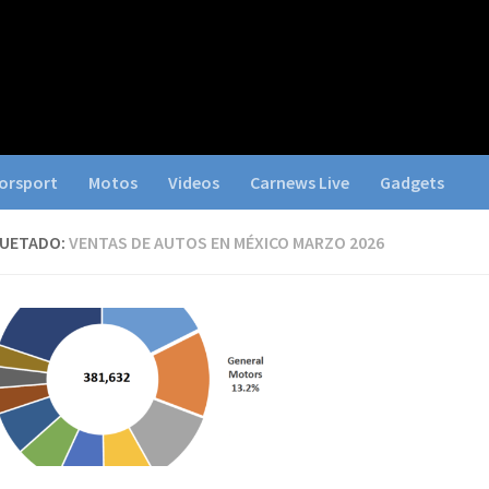
orsport
Motos
Videos
Carnews Live
Gadgets
QUETADO:
VENTAS DE AUTOS EN MÉXICO MARZO 2026