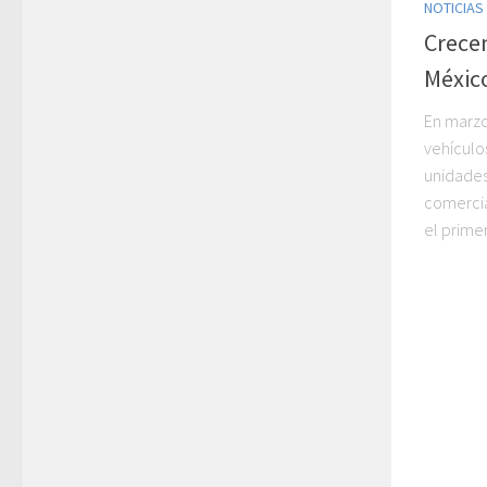
NOTICIAS
Crecen
Méxic
En marzo
vehículo
unidades
comercia
el primer