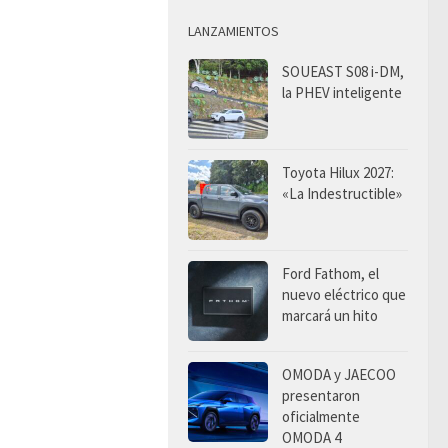
LANZAMIENTOS
SOUEAST S08 i-DM,
la PHEV inteligente
Toyota Hilux 2027:
«La Indestructible»
Ford Fathom, el
nuevo eléctrico que
marcará un hito
OMODA y JAECOO
presentaron
oficialmente
OMODA 4