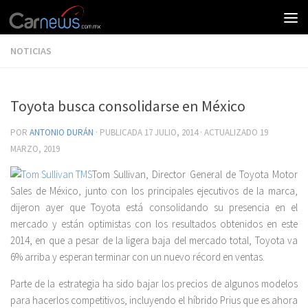
NOTICIAS
Toyota busca consolidarse en México
POR
ANTONIO DURÁN
· PUBLICADA
17 JULIO, 2014
· ACTUALIZADO
19
MARZO, 2019
Tom Sullivan, Director General de Toyota Motor
Sales de México, junto con los principales ejecutivos de la marca,
dijeron ayer que Toyota está consolidando su presencia en el
mercado y están optimistas con los resultados obtenidos en este
2014, en que a pesar de la ligera baja del mercado total, Toyota va
6% arriba y esperan terminar con un nuevo récord en ventas.
Parte de la estrategia ha sido bajar los precios de algunos modelos
para hacerlos competitivos, incluyendo el híbrido Prius que es ahora