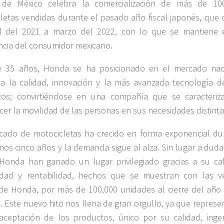
de México celebra la comercialización de más de 10
letas vendidas durante el pasado año fiscal japonés, que c
il del 2021 a marzo del 2022, con lo que se mantiene 
ncia del consumidor mexicano.
e 35 años, Honda se ha posicionado en el mercado nac
a la calidad, innovación y la más avanzada tecnología d
tos; convirtiéndose en una compañía que se caracteriz
cer la movilidad de las personas en sus necesidades distinta
cado de motocicletas ha crecido en forma exponencial du
imos cinco años y la demanda sigue al alza. Sin lugar a duda
onda han ganado un lugar privilegiado gracias a su cal
lidad y rentabilidad, hechos que se muestran con las v
de Honda, por más de 100,000 unidades al cierre del año f
. Este nuevo hito nos llena de gran orgullo, ya que represe
ceptación de los productos, único por su calidad, ingen