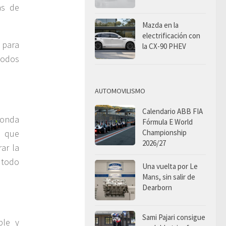
as de
Mazda en la
electrificación con
 para
la CX-90 PHEV
todos
AUTOMOVILISMO
Calendario ABB FIA
Honda
Fórmula E World
Championship
, que
2026/27
ar la
 todo
Una vuelta por Le
Mans, sin salir de
Dearborn
Sami Pajari consigue
ble y