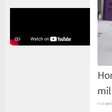
Hon
mil
POR
ANT