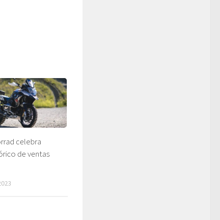
rad celebra
órico de ventas
2023