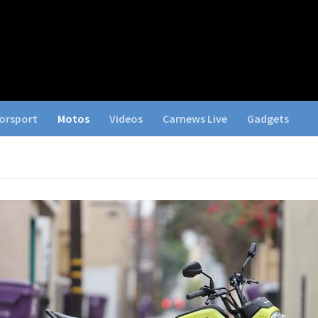
orsport
Motos
Videos
Carnews Live
Gadgets