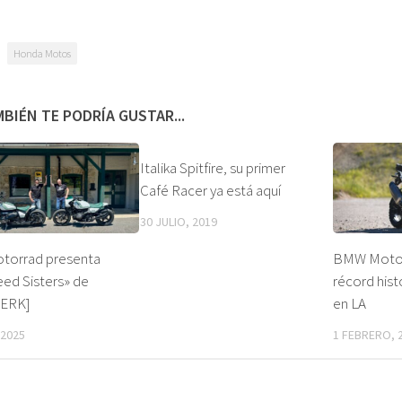
Honda Motos
BIÉN TE PODRÍA GUSTAR...
Italika Spitfire, su primer
Café Racer ya está aquí
30 JULIO, 2019
orrad presenta
BMW Motor
ed Sisters» de
récord hist
ERK]
en LA
 2025
1 FEBRERO, 