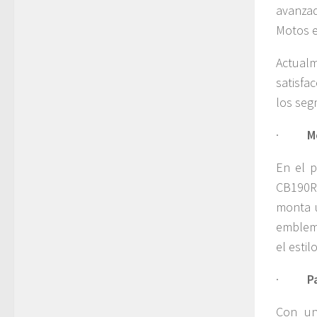
avanza
Motos e
Actualm
satisfa
los seg
·
M
En el p
CB190R,
monta u
emblemá
el esti
·
P
Con un