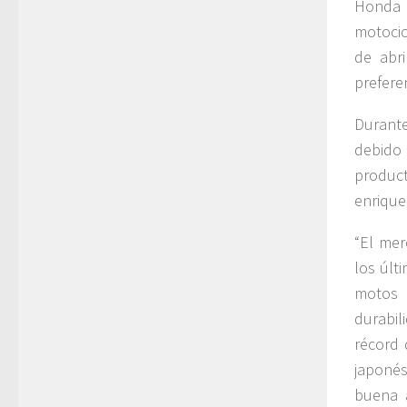
Honda 
motocic
de abr
prefere
Durant
debido 
produc
enrique
“El mer
los últ
motos H
durabi
récord 
japonés
buena a