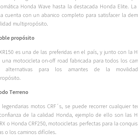
omática Honda Wave hasta la destacada Honda Elite. La 
a cuenta con un abanico completo para satisfacer la de
lidad multipropósito.
oble propósito
R150 es una de las preferidas en el país, y junto con la 
 una motocicleta on-off road fabricada para todos los cam
en alternativas para los amantes de la movilida
ropósito.
odo Terreno
 legendarias motos CRF´s, se puede recorrer cualquier te
confianza de la calidad Honda, ejemplo de ello son las 
X o Honda CRF250, motocicletas perfectas para la conquis
as o los caminos difíciles.