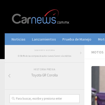
Noticias
Lanzamientos
Prueba de Manejo
Mot
SIGUIENTE HISTORIA
MOTOS
El 58.4% de las compras de autos nuevos fueron vía créditos
HISTORIA PREVIA
Toyota GR Corolla