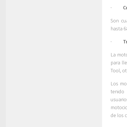
·
C
Son cu
hasta 6
·
T
La moto
para ll
Tool, o
Los mod
tenido
usuario
motocic
de los 