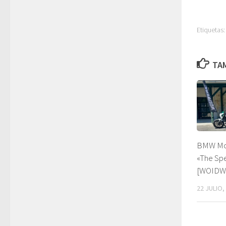
Etiquetas:
TAM
BMW Mot
«The Spe
[WOIDW
22 JULIO,