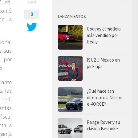
0 mil
SHARE
orrió
0
LANZAMIENTOS
en la
Coolray el modelo
más vendido por
ional
Geely
e sus
a por
ISUZU México en
pick ups
s.
rante
s, las
¿Qué hace tan
diferente a Nissan
idad,
e-4ORCE?
entas
iscal
Range Rover y su
nta la
clásico Bespoke
iería