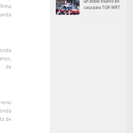
un doble triunfo en
firma
casa para TGR-WRT
manda
Honda
inos,
d de
rreno
Honda
ta de