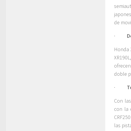
semiaut
japones
de movi
·
D
Honda X
XR190L,
ofrec
doble p
·
T
Con las
con la 
CRF250R
las pist