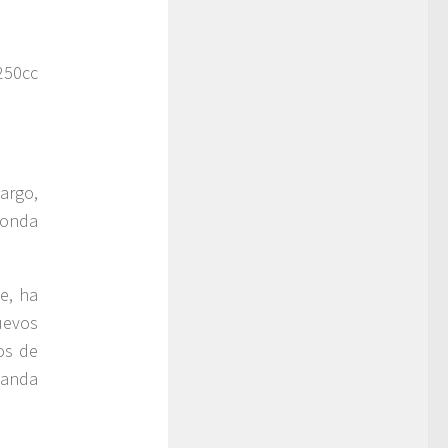
250cc
argo,
Honda
e, ha
uevos
os de
manda