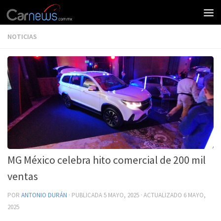
NOTICIAS
MG México celebra hito comercial de 200 mil
ventas
POR
ANTONIO DURÁN
· PUBLICADA
5 MAYO, 2025
· ACTUALIZADO
6 MAYO,
2025