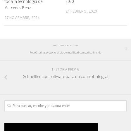
toda la tecnología de
2020
Mercedes Benz
24 FEBRERO, 2020
27 NOVIEMBRE, 2024
SIGUIENTE HISTORIA
Robo Sharing: proyecto piloto de movilidad compartida híbrida
HISTORIA PREVIA
Schaeffler con software para un control integral