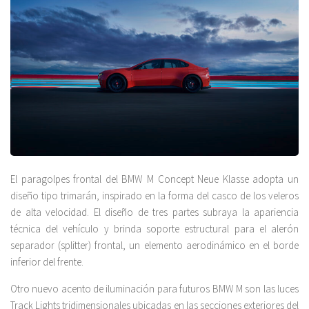
El paragolpes frontal del BMW M Concept Neue Klasse adopta un
diseño tipo trimarán, inspirado en la forma del casco de los veleros
de alta velocidad. El diseño de tres partes subraya la apariencia
técnica del vehículo y brinda soporte estructural para el alerón
separador (splitter) frontal, un elemento aerodinámico en el borde
inferior del frente.
Otro nuevo acento de iluminación para futuros BMW M son las luces
Track Lights tridimensionales ubicadas en las secciones exteriores del