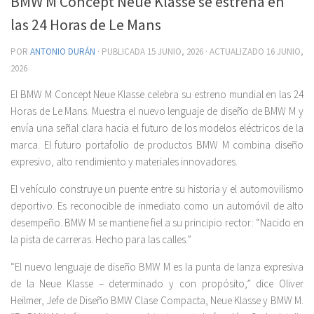
BMW M Concept Neue Klasse se estrena en
las 24 Horas de Le Mans
POR
ANTONIO DURÁN
· PUBLICADA
15 JUNIO, 2026
· ACTUALIZADO
16 JUNIO,
2026
El BMW M Concept Neue Klasse celebra su estreno mundial en las 24
Horas de Le Mans. Muestra el nuevo lenguaje de diseño de BMW M y
envía una señal clara hacia el futuro de los modelos eléctricos de la
marca. El futuro portafolio de productos BMW M combina diseño
expresivo, alto rendimiento y materiales innovadores.
El vehículo construye un puente entre su historia y el automovilismo
deportivo. Es reconocible de inmediato como un automóvil de alto
desempeño. BMW M se mantiene fiel a su principio rector: “Nacido en
la pista de carreras. Hecho para las calles.”
“El nuevo lenguaje de diseño BMW M es la punta de lanza expresiva
de la Neue Klasse – determinado y con propósito,” dice Oliver
Heilmer, Jefe de Diseño BMW Clase Compacta, Neue Klasse y BMW M.