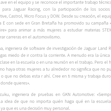
lave en el equipo y se reconoce el importante trabajo técni
n para Jaguar Racing, con la participación de los socio
ive, Castrol, Micro Focus y DOW. Desde su creación, el equi
a E con sede en Gran Bretaña ha promovido su campaña 
ire» para animar a más mujeres a estudiar materias STE
rar carreras en el automovilismo.
ma, ingeniera de software de investigación de Jaguar Land R
gas miedo de ir contra la corriente. A menudo era la única 
clase en la escuela o en una reunión en el trabajo. Pero el
no haya otras mujeres a tu alrededor no significa que no p
 o que no debas esta r ahí. Cree en ti misma y trabaja duro
a donde quieres».
acuku, ingeniera de pruebas en GKN Automotive: «Siemp
la idea de que no importa quién haga qué en la escuela
, ya que es una decisión muy personal.