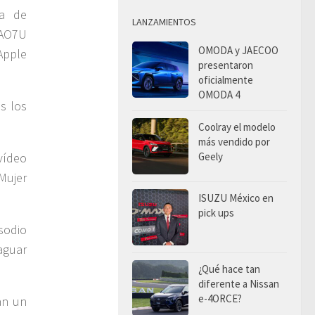
da de
LANZAMIENTOS
YAO7U
OMODA y JAECOO
Apple
presentaron
oficialmente
OMODA 4
s los
Coolray el modelo
más vendido por
Geely
vídeo
Mujer
ISUZU México en
pick ups
sodio
aguar
¿Qué hace tan
diferente a Nissan
e-4ORCE?
an un