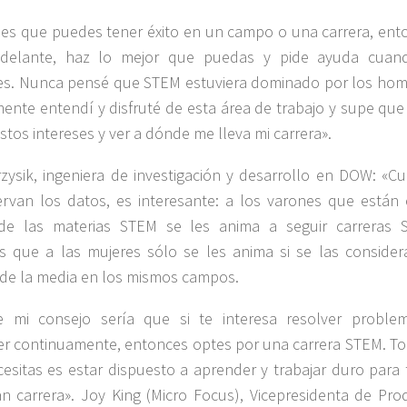
rees que puedes tener éxito en un campo o una carrera, ent
adelante, haz lo mejor que puedas y pide ayuda cuan
es. Nunca pensé que STEM estuviera dominado por los hom
ente entendí y disfruté de esta área de trabajo y supe que 
estos intereses y ver a dónde me lleva mi carrera».
rzysik, ingeniera de investigación y desarrollo en DOW: «C
rvan los datos, es interesante: a los varones que están 
de las materias STEM se les anima a seguir carreras 
s que a las mujeres sólo se les anima si se las consider
de la media en los mismos campos.
e mi consejo sería que si te interesa resolver proble
r continuamente, entonces optes por una carrera STEM. To
esitas es estar dispuesto a aprender y trabajar duro para 
n carrera». Joy King (Micro Focus), Vicepresidenta de Pro