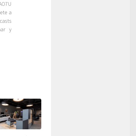
YAO7U
ete a
casts
har y