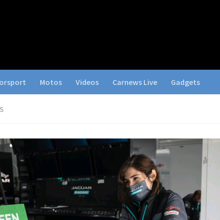
orsport
Motos
Videos
Carnews Live
Gadgets
S