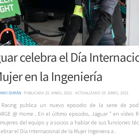
uar celebra el Día Internaci
Mujer en la Ingeniería
ONIO DURÁN
· PUBLICADA
25 JUNIO, 2021
· ACTUALIZADO
25 JUNIO, 2021
 Racing publica un nuevo episodio de la serie de pod
RGE @ Home . En el último episodio, Jaguar ” en vídeo R
a mujeres del equipo y a socios a hablar de sus funciones té
ebrar el Día Internacional de la Mujer Ingeniera a .