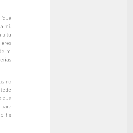
 ‘qué
 a mí.
 a tu
 eres
de mi
erías
lismo
 todo
s que
 para
no he