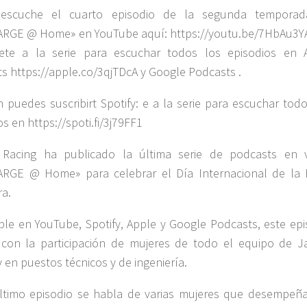
escuche el cuarto episodio de la segunda tempora
ARGE @ Home» en YouTube aquí: https://youtu.be/7HbAu3
bete a la serie para escuchar todos los episodios en 
s https://apple.co/3qjTDcA y Google Podcasts .
 puedes suscribirt Spotify: e a la serie para escuchar todo
s en https://spoti.fi/3j79FF1
 Racing ha publicado la última serie de podcasts en 
ARGE @ Home» para celebrar el Día Internacional de la 
ra.
ble en YouTube, Spotify, Apple y Google Podcasts, este epi
con la participación de mujeres de todo el equipo de J
y en puestos técnicos y de ingeniería.
ltimo episodio se habla de varias mujeres que desempeñ