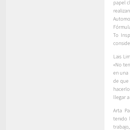
papel c
realiza
Automot
Fórmul
To Insp
conside
Lais Li
«No ten
en una 
de que 
hacerlo
llegar 
Arta P
tenido 
trabajo