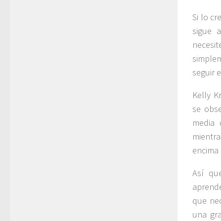
Si lo c
sigue 
necesit
simplem
seguir 
Kelly K
se obse
media 
mientra
encima 
Así qu
aprende
que nec
una gra