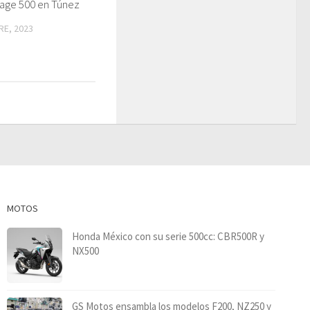
ge 500 en Túnez
RE, 2023
MOTOS
Honda México con su serie 500cc: CBR500R y
NX500
GS Motos ensambla los modelos F200, NZ250 y