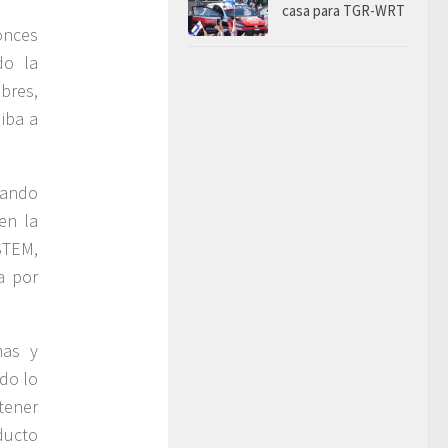
casa para TGR-WRT
onces
do la
bres,
iba a
uando
en la
STEM,
a por
mas y
do lo
tener
ducto