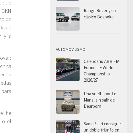
co que
s GKN
Range Rover y su
clásico Bespoke
po de
«Race
M y a
AUTOMOVILISMO
over:
Calendario ABB FIA
chica
Fórmula E World
Championship
 hecho
2026/27
uedas
 para
Una vuelta por Le
Mans, sin salir de
Dearborn
re he
 o el
Sami Pajari consigue
un doble triunfo en