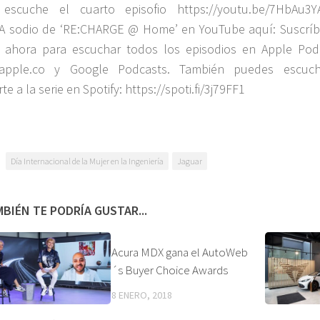
escuche el cuarto episofio https://youtu.be/7HbAu3
A sodio de ‘RE:CHARGE @ Home’ en YouTube aquí: Suscríb
e ahora para escuchar todos los episodios en Apple Pod
//apple.co y Google Podcasts. También puedes escuc
rte a la serie en Spotify: https://spoti.fi/3j79FF1
Día Internacional de la Mujer en la Ingeniería
Jaguar
BIÉN TE PODRÍA GUSTAR...
Acura MDX gana el AutoWeb
´s Buyer Choice Awards
8 ENERO, 2018