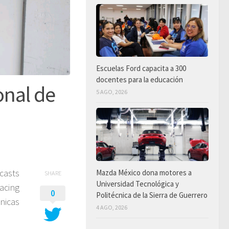
Escuelas Ford capacita a 300
docentes para la educación
onal de
5 AGO, 2026
casts
Mazda México dona motores a
SHARE
Universidad Tecnológica y
acing
0
Politécnica de la Sierra de Guerrero
cnicas
4 AGO, 2026