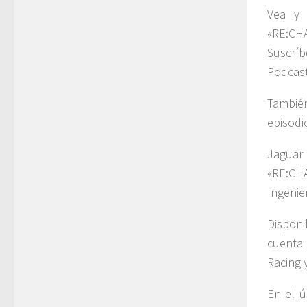
Vea y 
«RE:CH
Suscrí
Podcast
También
episodio
Jaguar
«RE:CH
Ingenie
Disponi
cuenta 
Racing 
En el ú