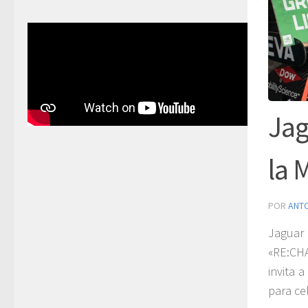
Jag
la 
POR
ANT
Jaguar
«RE:CHA
invita 
para cel