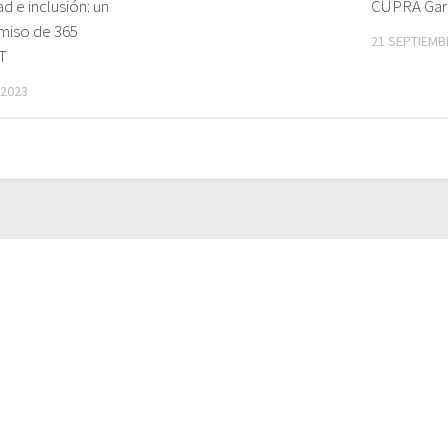
d e inclusión: un
CUPRA Gara
iso de 365
21 SEPTIEMB
T
 2023