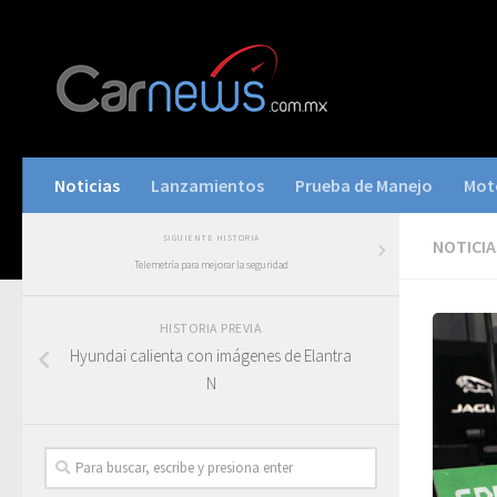
Noticias
Lanzamientos
Prueba de Manejo
Mot
SIGUIENTE HISTORIA
NOTICIA
Telemetría para mejorar la seguridad
HISTORIA PREVIA
Hyundai calienta con imágenes de Elantra
N