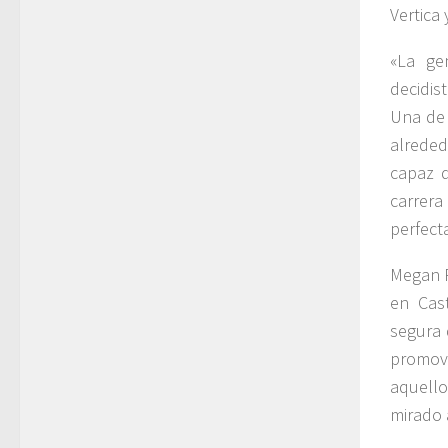
Vertica
«La ge
decidis
Una de 
alreded
capaz d
carrera
perfecta
Megan P
en Cas
segura 
promoví
aquello
mirado 