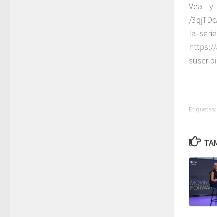
Vea y 
/3qjTDc
la seri
https:
suscribi
Etiquetas:
TAM